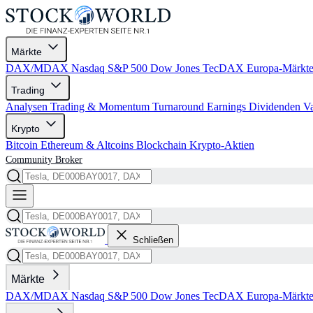
Märkte
DAX/MDAX
Nasdaq
S&P 500
Dow Jones
TecDAX
Europa-Märkt
Trading
Analysen
Trading & Momentum
Turnaround
Earnings
Dividenden
V
Krypto
Bitcoin
Ethereum & Altcoins
Blockchain
Krypto-Aktien
Community
Broker
Schließen
Märkte
DAX/MDAX
Nasdaq
S&P 500
Dow Jones
TecDAX
Europa-Märkt