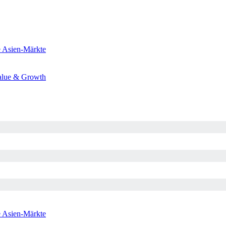
e
Asien-Märkte
alue & Growth
e
Asien-Märkte