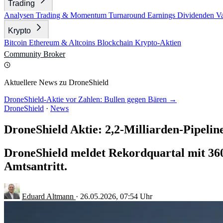
Trading
Analysen
Trading & Momentum
Turnaround
Earnings
Dividenden
V
Krypto
Bitcoin
Ethereum & Altcoins
Blockchain
Krypto-Aktien
Community
Broker
Aktuellere News zu DroneShield
DroneShield-Aktie vor Zahlen: Bullen gegen Bären →
DroneShield
·
News
DroneShield Aktie: 2,2-Milliarden-Pipeli
DroneShield meldet Rekordquartal mit 3
Amtsantritt.
Eduard Altmann
·
26.05.2026, 07:54 Uhr