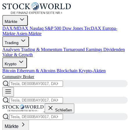
Märkte
DAX/MDAX
Nasdaq
S&P 500
Dow Jones
TecDAX
Europa-
Märkte
Asien-Märkte
Trading
Analysen
Trading & Momentum
Turnaround
Earnings
Dividenden
Value & Growth
Krypto
Bitcoin
Ethereum & Altcoins
Blockchain
Krypto-Aktien
Community
Broker
Schließen
Märkte