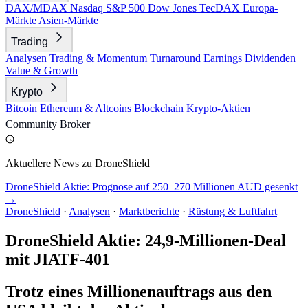
DAX/MDAX
Nasdaq
S&P 500
Dow Jones
TecDAX
Europa-
Märkte
Asien-Märkte
Trading
Analysen
Trading & Momentum
Turnaround
Earnings
Dividenden
Value & Growth
Krypto
Bitcoin
Ethereum & Altcoins
Blockchain
Krypto-Aktien
Community
Broker
Aktuellere News zu DroneShield
DroneShield Aktie: Prognose auf 250–270 Millionen AUD gesenkt
→
DroneShield
·
Analysen
·
Marktberichte
·
Rüstung & Luftfahrt
DroneShield Aktie: 24,9-Millionen-Deal
mit JIATF-401
Trotz eines Millionenauftrags aus den