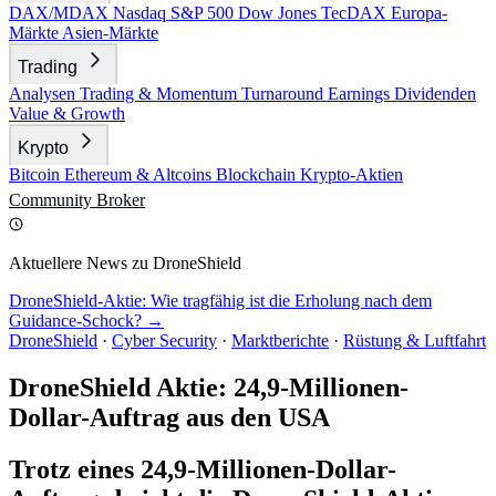
DAX/MDAX
Nasdaq
S&P 500
Dow Jones
TecDAX
Europa-
Märkte
Asien-Märkte
Trading
Analysen
Trading & Momentum
Turnaround
Earnings
Dividenden
Value & Growth
Krypto
Bitcoin
Ethereum & Altcoins
Blockchain
Krypto-Aktien
Community
Broker
Aktuellere News zu DroneShield
DroneShield-Aktie: Wie tragfähig ist die Erholung nach dem
Guidance-Schock? →
DroneShield
·
Cyber Security
·
Marktberichte
·
Rüstung & Luftfahrt
DroneShield Aktie: 24,9-Millionen-
Dollar-Auftrag aus den USA
Trotz eines 24,9-Millionen-Dollar-