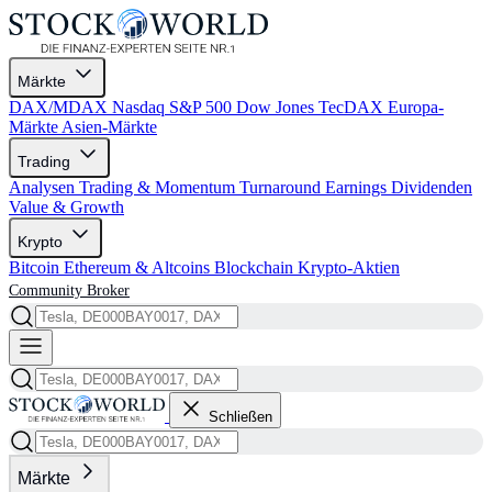
Märkte
DAX/MDAX
Nasdaq
S&P 500
Dow Jones
TecDAX
Europa-
Märkte
Asien-Märkte
Trading
Analysen
Trading & Momentum
Turnaround
Earnings
Dividenden
Value & Growth
Krypto
Bitcoin
Ethereum & Altcoins
Blockchain
Krypto-Aktien
Community
Broker
Schließen
Märkte