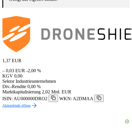
1,37
EUR
– 0,03 EUR
-2,00 %
KGV
0,00
Sektor
Industrieunternehmen
Div.-Rendite
0,00 %
Marktkapitalisierung
2,02 Mrd. EUR
ISIN: AU000000DRO2
WKN: A2DMAA
Aktiendetails öffnen