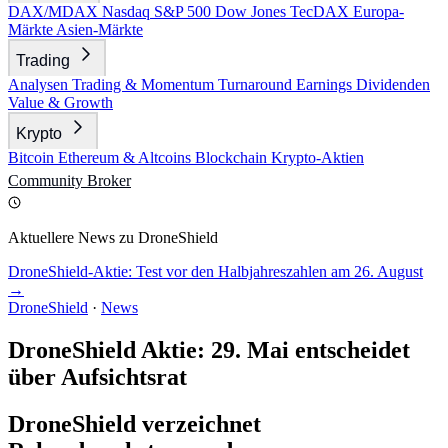
DAX/MDAX
Nasdaq
S&P 500
Dow Jones
TecDAX
Europa-
Märkte
Asien-Märkte
Trading
Analysen
Trading & Momentum
Turnaround
Earnings
Dividenden
Value & Growth
Krypto
Bitcoin
Ethereum & Altcoins
Blockchain
Krypto-Aktien
Community
Broker
Aktuellere News zu DroneShield
DroneShield-Aktie: Test vor den Halbjahreszahlen am 26. August
→
DroneShield
·
News
DroneShield Aktie: 29. Mai entscheidet
über Aufsichtsrat
DroneShield verzeichnet