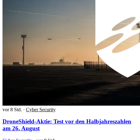
vor 8 Std.
·
Cyber Security
DroneShield-Aktie: Test vor den Halbjahreszahlen
am 26. August