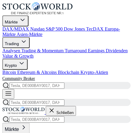
Märkte
DAX/MDAX
Nasdaq
S&P 500
Dow Jones
TecDAX
Europa-
Märkte
Asien-Märkte
Trading
Analysen
Trading & Momentum
Turnaround
Earnings
Dividenden
Value & Growth
Krypto
Bitcoin
Ethereum & Altcoins
Blockchain
Krypto-Aktien
Community
Broker
Schließen
Märkte