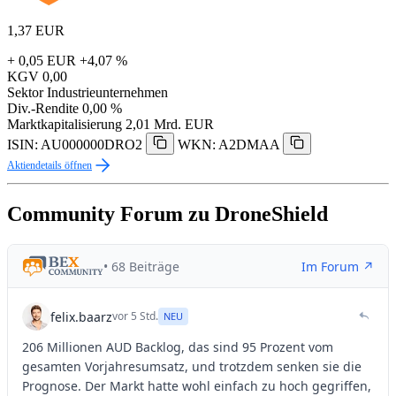
1,37
EUR
+ 0,05 EUR
+4,07 %
KGV
0,00
Sektor
Industrieunternehmen
Div.-Rendite
0,00 %
Marktkapitalisierung
2,01 Mrd. EUR
ISIN: AU000000DRO2
WKN: A2DMAA
Aktiendetails öffnen
Community Forum zu DroneShield