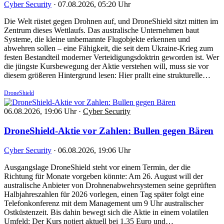
Cyber Security
·
07.08.2026, 05:20 Uhr
Die Welt rüstet gegen Drohnen auf, und DroneShield sitzt mitten im
Zentrum dieses Wettlaufs. Das australische Unternehmen baut
Systeme, die kleine unbemannte Flugobjekte erkennen und
abwehren sollen – eine Fähigkeit, die seit dem Ukraine-Krieg zum
festen Bestandteil moderner Verteidigungsdoktrin geworden ist. Wer
die jüngste Kursbewegung der Aktie verstehen will, muss sie vor
diesem größeren Hintergrund lesen: Hier prallt eine strukturelle…
DroneShield
06.08.2026, 19:06 Uhr
·
Cyber Security
DroneShield-Aktie vor Zahlen: Bullen gegen Bären
Cyber Security
·
06.08.2026, 19:06 Uhr
Ausgangslage DroneShield steht vor einem Termin, der die
Richtung für Monate vorgeben könnte: Am 26. August will der
australische Anbieter von Drohnenabwehrsystemen seine geprüften
Halbjahreszahlen für 2026 vorlegen, einen Tag später folgt eine
Telefonkonferenz mit dem Management um 9 Uhr australischer
Ostküstenzeit. Bis dahin bewegt sich die Aktie in einem volatilen
Umfeld: Der Kurs notiert aktuell bei 1,35 Euro und…