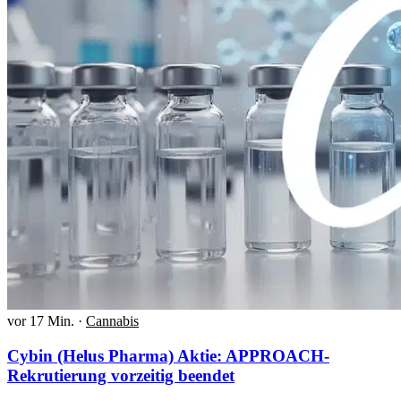
vor 17 Min.
·
Cannabis
Cybin (Helus Pharma) Aktie: APPROACH-
Rekrutierung vorzeitig beendet