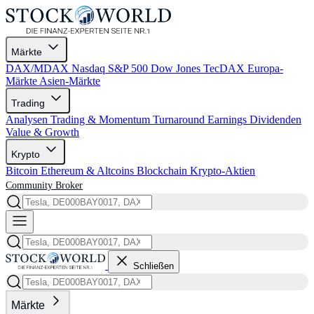
Märkte
DAX/MDAX
Nasdaq
S&P 500
Dow Jones
TecDAX
Europa-
Märkte
Asien-Märkte
Trading
Analysen
Trading & Momentum
Turnaround
Earnings
Dividenden
Value & Growth
Krypto
Bitcoin
Ethereum & Altcoins
Blockchain
Krypto-Aktien
Community
Broker
Schließen
Märkte