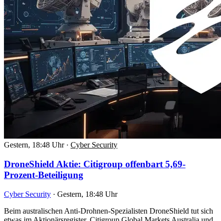
Gestern, 18:48 Uhr
·
Cyber Security
DroneShield Aktie: Citigroup offenbart 5,69-
Prozent-Beteiligung
Cyber Security
·
Gestern, 18:48 Uhr
Beim australischen Anti-Drohnen-Spezialisten DroneShield tut sich
etwas im Aktionärsregister. Citigroup Global Markets Australia und