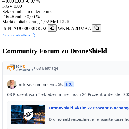
– 0,00 EUR
-0,07 %
KGV
0,00
Sektor
Industrieunternehmen
Div.-Rendite
0,00 %
Marktkapitalisierung
1,92 Mrd. EUR
ISIN: AU000000DRO2
WKN: A2DMAA
Aktiendetails öffnen
Community Forum zu DroneShield