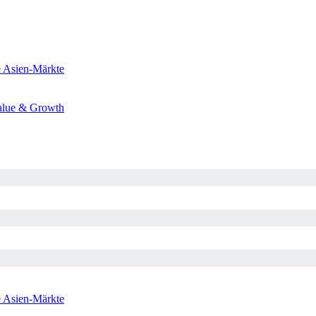
e
Asien-Märkte
alue & Growth
e
Asien-Märkte