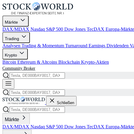
Märkte
DAX/MDAX
Nasdaq
S&P 500
Dow Jones
TecDAX
Europa-Märkt
Trading
Analysen
Trading & Momentum
Turnaround
Earnings
Dividenden
V
Krypto
Bitcoin
Ethereum & Altcoins
Blockchain
Krypto-Aktien
Community
Broker
Schließen
Märkte
DAX/MDAX
Nasdaq
S&P 500
Dow Jones
TecDAX
Europa-Märkt