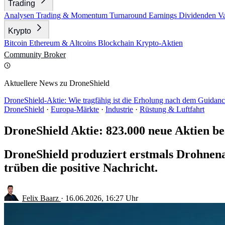
Trading
Analysen
Trading & Momentum
Turnaround
Earnings
Dividenden
V
Krypto
Bitcoin
Ethereum & Altcoins
Blockchain
Krypto-Aktien
Community
Broker
Aktuellere News zu DroneShield
DroneShield-Aktie: Wie tragfähig ist die Erholung nach dem Guida
DroneShield
·
Europa-Märkte
·
Industrie
·
Rüstung & Luftfahrt
DroneShield Aktie: 823.000 neue Aktien be
DroneShield produziert erstmals Drohnena
trüben die positive Nachricht.
Felix Baarz
·
16.06.2026, 16:27 Uhr