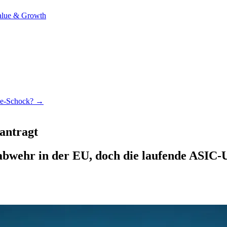
alue & Growth
nce-Schock? →
antragt
bwehr in der EU, doch die laufende ASIC-U