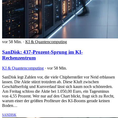
vor 58 Min.
·
KI & Quantencomputing
SanDisk: 437-Prozent-Sprung im KI-
Rechenzentrum
KI & Quantencomputing
·
vor 58 Min.
SanDisk legt Zahlen vor, die viele Chiphersteller vor Neid erblassen
lassen. Die Aktie stürzt trotzdem ab. Diese Kluft zwischen
Geschäftserfolg und Kursverlauf lässt sich kaum noch schönreden.
Am Freitag schloss die Aktie bei 1.050,00 Euro, ein Tagesminus
von 4,55 Prozent. Wer nur auf den Chart blickt, fragt sich zu Recht,
warum einer der größten Profiteure des KI-Booms gerade keinen
Boden…
SANDISK