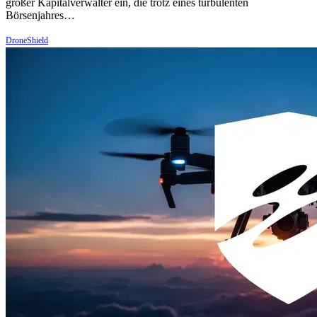
großer Kapitalverwalter ein, die trotz eines turbulenten
Börsenjahres…
DroneShield