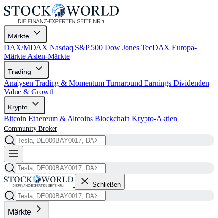
Märkte
DAX/MDAX
Nasdaq
S&P 500
Dow Jones
TecDAX
Europa-
Märkte
Asien-Märkte
Trading
Analysen
Trading & Momentum
Turnaround
Earnings
Dividenden
Value & Growth
Krypto
Bitcoin
Ethereum & Altcoins
Blockchain
Krypto-Aktien
Community
Broker
Schließen
Märkte