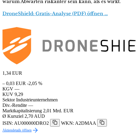
warum Abwarten riskanter sein kann, als es wirkt.
DroneShield: Gratis-Analyse (PDF) öffnen …
1,34
EUR
– 0,03 EUR
-2,05 %
KGV
—
KUV
9,29
Sektor
Industrieunternehmen
Div.-Rendite
—
Marktkapitalisierung
2,01 Mrd. EUR
Ø Kursziel
2,70 AUD
ISIN: AU000000DRO2
WKN: A2DMAA
Aktiendetails öffnen