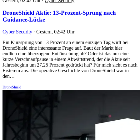
Gestern, 02:42 Uhr
·
Cyber Security
DroneShield Aktie: 13-Prozent-Sprung nach
Guidance-Lücke
Cyber Security
·
Gestern, 02:42 Uhr
Ein Kurssprung von 13 Prozent an einem einzigen Tag wirft bei
DroneShield eine interessante Frage auf. Baut der Markt hier
endlich eine überzogene Enttäuschung ab? Oder ist das nur eine
kurze Verschnaufpause in einem Abwärtstrend, der die Aktie seit
Jahresbeginn um 27,25 Prozent gedrückt hat? Für mich sieht es nach
Ersterem aus. Die operative Geschichte von DroneShield war in
den…
DroneShield