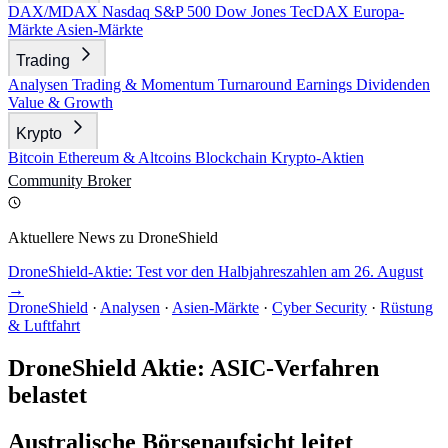
DAX/MDAX
Nasdaq
S&P 500
Dow Jones
TecDAX
Europa-
Märkte
Asien-Märkte
Trading
Analysen
Trading & Momentum
Turnaround
Earnings
Dividenden
Value & Growth
Krypto
Bitcoin
Ethereum & Altcoins
Blockchain
Krypto-Aktien
Community
Broker
Aktuellere News zu DroneShield
DroneShield-Aktie: Test vor den Halbjahreszahlen am 26. August
→
DroneShield
·
Analysen
·
Asien-Märkte
·
Cyber Security
·
Rüstung
& Luftfahrt
DroneShield Aktie: ASIC-Verfahren
belastet
Australische Börsenaufsicht leitet