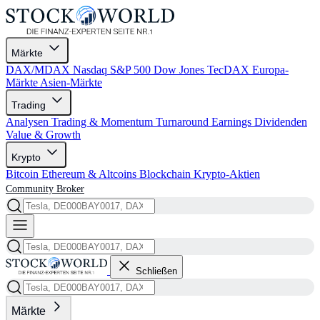
Märkte
DAX/MDAX
Nasdaq
S&P 500
Dow Jones
TecDAX
Europa-
Märkte
Asien-Märkte
Trading
Analysen
Trading & Momentum
Turnaround
Earnings
Dividenden
Value & Growth
Krypto
Bitcoin
Ethereum & Altcoins
Blockchain
Krypto-Aktien
Community
Broker
Schließen
Märkte