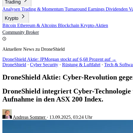
Trading
Analysen
Trading & Momentum
Turnaround
Earnings
Dividenden
V
Krypto
Bitcoin
Ethereum & Altcoins
Blockchain
Krypto-Aktien
Community
Broker
Aktuellere News zu DroneShield
DroneShield Aktie: JPMorgan stockt auf 6,68 Prozent auf →
DroneShield
·
Cyber Security
·
Rüstung & Luftfahrt
·
Tech & Softwa
DroneShield Aktie: Cyber-Revolution geg
DroneShield integriert Cyber-Technologie
Aufnahme in den ASX 200 Index.
Andreas Sommer
·
13.09.2025, 03:24 Uhr