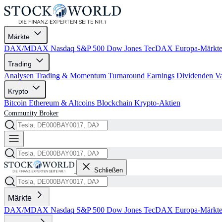
Märkte
DAX/MDAX
Nasdaq
S&P 500
Dow Jones
TecDAX
Europa-Märkt
Trading
Analysen
Trading & Momentum
Turnaround
Earnings
Dividenden
V
Krypto
Bitcoin
Ethereum & Altcoins
Blockchain
Krypto-Aktien
Community
Broker
Schließen
Märkte
DAX/MDAX
Nasdaq
S&P 500
Dow Jones
TecDAX
Europa-Märkt