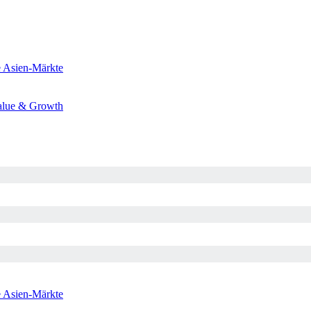
e
Asien-Märkte
alue & Growth
e
Asien-Märkte