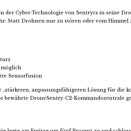
n der Cyber-Technologie von Sentrycs in seine Dro
r: Statt Drohnen nur zu stören oder vom Himmel z
sturz
 möglich
zte Sensorfusion
er „stärkeren, anpassungsfähigeren Lösung für di
 die bewährte DroneSentry-C2-Kommandozentrale ge
tie legte am Freitag um fünf Prozent zu und schlos