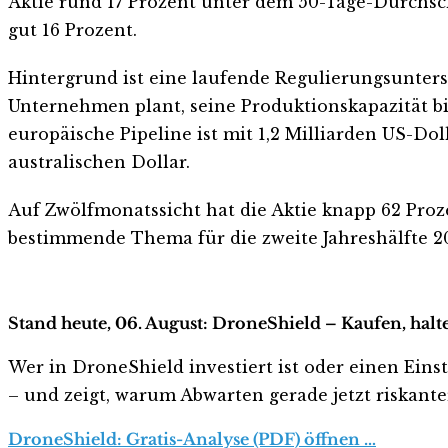
Aktie rund 17 Prozent unter dem 50-Tage-Durchsch
gut 16 Prozent.
Hintergrund ist eine laufende Regulierungsuntersu
Unternehmen plant, seine Produktionskapazität bi
europäische Pipeline ist mit 1,2 Milliarden US-Dol
australischen Dollar.
Auf Zwölfmonatssicht hat die Aktie knapp 62 Pro
bestimmende Thema für die zweite Jahreshälfte 2
Stand heute, 06. August: DroneShield – Kaufen, halt
Wer in DroneShield investiert ist oder einen Einst
– und zeigt, warum Abwarten gerade jetzt riskanter 
DroneShield: Gratis-Analyse (PDF) öffnen …