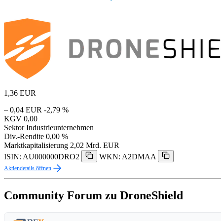
1,36
EUR
– 0,04 EUR
-2,79 %
KGV
0,00
Sektor
Industrieunternehmen
Div.-Rendite
0,00 %
Marktkapitalisierung
2,02 Mrd. EUR
ISIN: AU000000DRO2
WKN: A2DMAA
Aktiendetails öffnen
Community Forum zu DroneShield