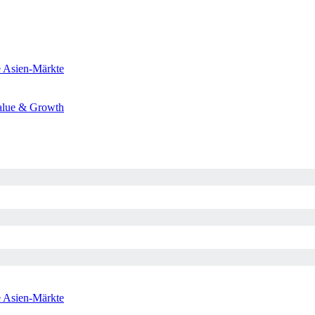
e
Asien-Märkte
alue & Growth
e
Asien-Märkte