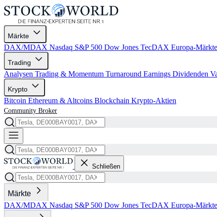
Märkte
DAX/MDAX
Nasdaq
S&P 500
Dow Jones
TecDAX
Europa-Märkt
Trading
Analysen
Trading & Momentum
Turnaround
Earnings
Dividenden
V
Krypto
Bitcoin
Ethereum & Altcoins
Blockchain
Krypto-Aktien
Community
Broker
Schließen
Märkte
DAX/MDAX
Nasdaq
S&P 500
Dow Jones
TecDAX
Europa-Märkt