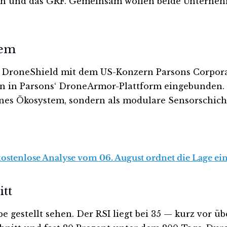
h und das GRF. Gemeinsam wollen beide Unterneh
tem
 DroneShield mit dem US-Konzern Parsons Corporat
in Parsons‘ DroneArmor-Plattform eingebunden. Die
enes Ökosystem, sondern als modulare Sensorschicht
kostenlose Analyse vom 06. August ordnet die Lage ein
tt
 gestellt sehen. Der RSI liegt bei 35 — kurz vor üb