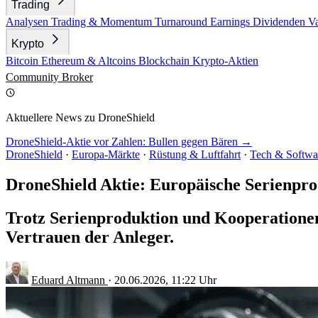
Trading
Analysen
Trading & Momentum
Turnaround
Earnings
Dividenden
V
Krypto
Bitcoin
Ethereum & Altcoins
Blockchain
Krypto-Aktien
Community
Broker
Aktuellere News zu DroneShield
DroneShield-Aktie vor Zahlen: Bullen gegen Bären →
DroneShield
·
Europa-Märkte
·
Rüstung & Luftfahrt
·
Tech & Softwa
DroneShield Aktie: Europäische Serienpro
Trotz Serienproduktion und Kooperationen 
Vertrauen der Anleger.
Eduard Altmann
·
20.06.2026, 11:22 Uhr