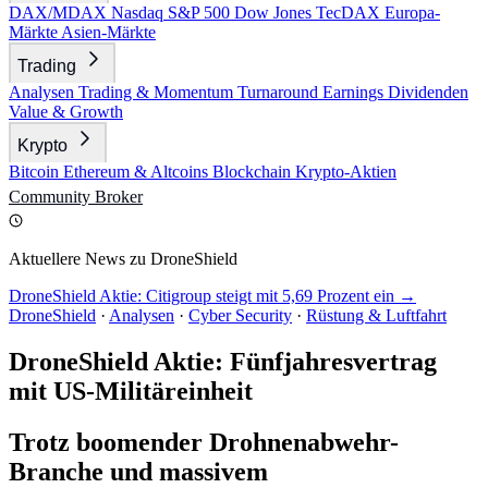
DAX/MDAX
Nasdaq
S&P 500
Dow Jones
TecDAX
Europa-
Märkte
Asien-Märkte
Trading
Analysen
Trading & Momentum
Turnaround
Earnings
Dividenden
Value & Growth
Krypto
Bitcoin
Ethereum & Altcoins
Blockchain
Krypto-Aktien
Community
Broker
Aktuellere News zu DroneShield
DroneShield Aktie: Citigroup steigt mit 5,69 Prozent ein →
DroneShield
·
Analysen
·
Cyber Security
·
Rüstung & Luftfahrt
DroneShield Aktie: Fünfjahresvertrag
mit US-Militäreinheit
Trotz boomender Drohnenabwehr-
Branche und massivem