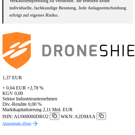
Verkaufsempfehlung zu verstehen. Sie ersetzen keine
individuelle, fachkundige Beratung. Jede Anlageentscheidung
erfolgt auf eigenes Risiko.
1,37
EUR
+ 0,04 EUR
+2,78 %
KGV
0,00
Sektor
Industrieunternehmen
Div.-Rendite
0,00 %
Marktkapitalisierung
2,11 Mrd. EUR
ISIN: AU000000DRO2
WKN: A2DMAA
Aktiendetails öffnen