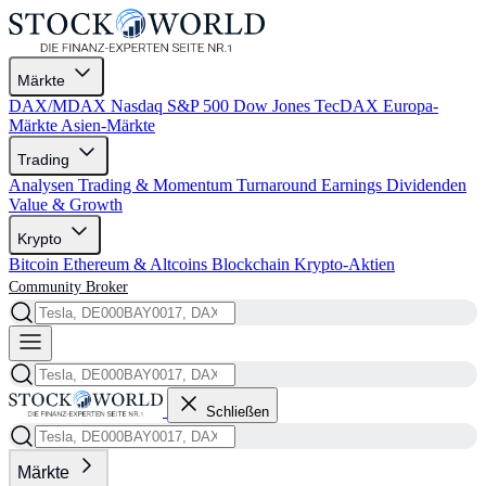
Märkte
DAX/MDAX
Nasdaq
S&P 500
Dow Jones
TecDAX
Europa-
Märkte
Asien-Märkte
Trading
Analysen
Trading & Momentum
Turnaround
Earnings
Dividenden
Value & Growth
Krypto
Bitcoin
Ethereum & Altcoins
Blockchain
Krypto-Aktien
Community
Broker
Schließen
Märkte