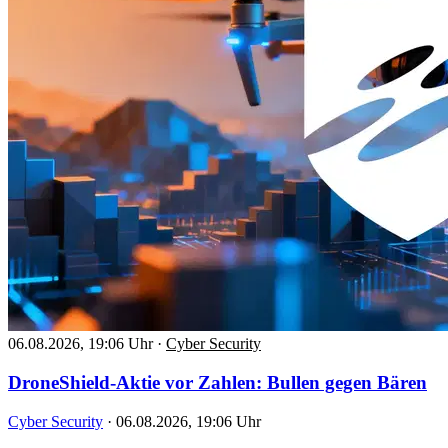
06.08.2026, 19:06 Uhr
·
Cyber Security
DroneShield-Aktie vor Zahlen: Bullen gegen Bären
Cyber Security
·
06.08.2026, 19:06 Uhr