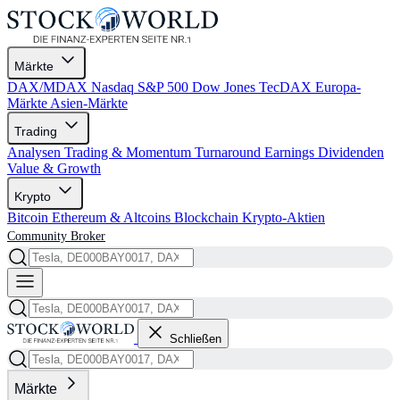
Märkte
DAX/MDAX
Nasdaq
S&P 500
Dow Jones
TecDAX
Europa-
Märkte
Asien-Märkte
Trading
Analysen
Trading & Momentum
Turnaround
Earnings
Dividenden
Value & Growth
Krypto
Bitcoin
Ethereum & Altcoins
Blockchain
Krypto-Aktien
Community
Broker
Schließen
Märkte