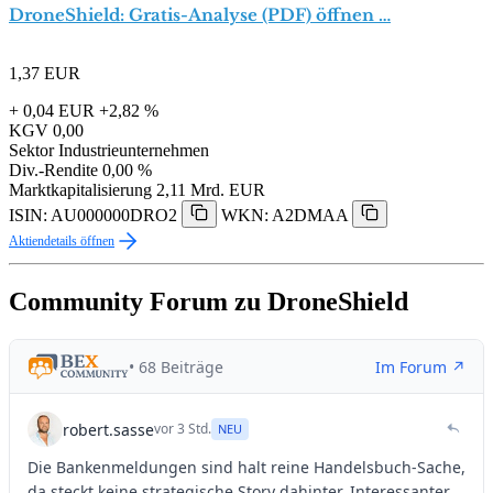
DroneShield: Gratis-Analyse (PDF) öffnen …
1,37
EUR
+ 0,04 EUR
+2,82 %
KGV
0,00
Sektor
Industrieunternehmen
Div.-Rendite
0,00 %
Marktkapitalisierung
2,11 Mrd. EUR
ISIN: AU000000DRO2
WKN: A2DMAA
Aktiendetails öffnen
Community Forum zu DroneShield