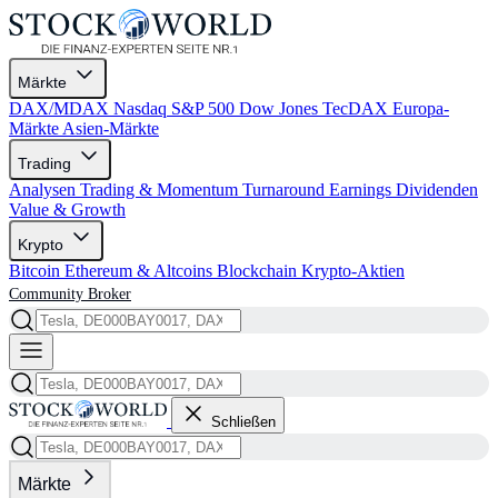
Märkte
DAX/MDAX
Nasdaq
S&P 500
Dow Jones
TecDAX
Europa-
Märkte
Asien-Märkte
Trading
Analysen
Trading & Momentum
Turnaround
Earnings
Dividenden
Value & Growth
Krypto
Bitcoin
Ethereum & Altcoins
Blockchain
Krypto-Aktien
Community
Broker
Schließen
Märkte