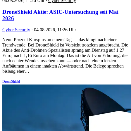
04.08.2026, 11:26 Uhr
·
Cyber Security
DroneShield Aktie: ASIC-Untersuchung seit Mai
2026
Cyber Security
·
04.08.2026, 11:26 Uhr
Neun Prozent Kursplus an einem Tag — das klingt nach einer
Trendwende. Bei DroneShield ist Vorsicht trotzdem angebracht. Die
Aktie des Anti-Drohnen-Spezialisten sprang am Dienstag auf 1,27
Euro, nach 1,16 Euro am Montag. Das ist die Art von Erholung, die
nach echter Wende aussehen kann — oder nach einem letzten
Aufbäumen in einem intakten Abwärtstrend. Die Belege sprechen
bislang eher…
DroneShield