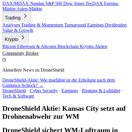
DAX/MDAX
Nasdaq
S&P 500
Dow Jones
TecDAX
Europa-
Märkte
Asien-Märkte
Trading
Analysen
Trading & Momentum
Turnaround
Earnings
Dividenden
Value & Growth
Krypto
Bitcoin
Ethereum & Altcoins
Blockchain
Krypto-Aktien
Community
Broker
Aktuellere News zu DroneShield
DroneShield-Aktie: Wie tragfähig ist die Erholung nach dem
Guidance-Schock? →
DroneShield
·
Cyber Security
·
Earnings
·
Rüstung & Luftfahrt
·
Tech & Software
DroneShield Aktie: Kansas City setzt auf
Drohnenabwehr zur WM
DroneShield sichert WM-Luftraum in