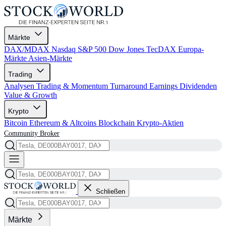
Märkte
DAX/MDAX
Nasdaq
S&P 500
Dow Jones
TecDAX
Europa-
Märkte
Asien-Märkte
Trading
Analysen
Trading & Momentum
Turnaround
Earnings
Dividenden
Value & Growth
Krypto
Bitcoin
Ethereum & Altcoins
Blockchain
Krypto-Aktien
Community
Broker
Schließen
Märkte