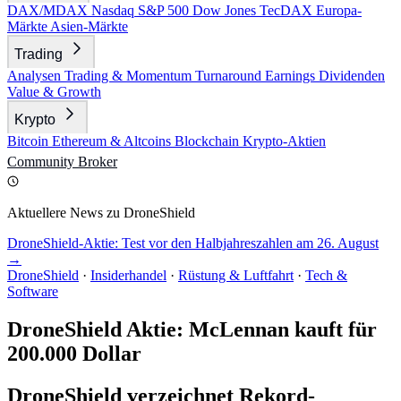
DAX/MDAX
Nasdaq
S&P 500
Dow Jones
TecDAX
Europa-
Märkte
Asien-Märkte
Trading
Analysen
Trading & Momentum
Turnaround
Earnings
Dividenden
Value & Growth
Krypto
Bitcoin
Ethereum & Altcoins
Blockchain
Krypto-Aktien
Community
Broker
Aktuellere News zu DroneShield
DroneShield-Aktie: Test vor den Halbjahreszahlen am 26. August
→
DroneShield
·
Insiderhandel
·
Rüstung & Luftfahrt
·
Tech &
Software
DroneShield Aktie: McLennan kauft für
200.000 Dollar
DroneShield verzeichnet Rekord-