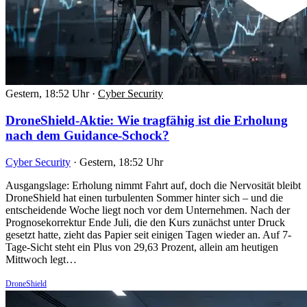
Gestern, 18:52 Uhr
·
Cyber Security
DroneShield-Aktie: Wie tragfähig ist die Erholung
nach dem Guidance-Schock?
Cyber Security
·
Gestern, 18:52 Uhr
Ausgangslage: Erholung nimmt Fahrt auf, doch die Nervosität bleibt
DroneShield hat einen turbulenten Sommer hinter sich – und die
entscheidende Woche liegt noch vor dem Unternehmen. Nach der
Prognosekorrektur Ende Juli, die den Kurs zunächst unter Druck
gesetzt hatte, zieht das Papier seit einigen Tagen wieder an. Auf 7-
Tage-Sicht steht ein Plus von 29,63 Prozent, allein am heutigen
Mittwoch legt…
DroneShield