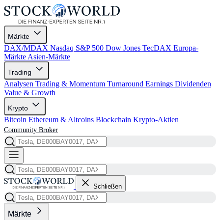
Märkte
DAX/MDAX
Nasdaq
S&P 500
Dow Jones
TecDAX
Europa-
Märkte
Asien-Märkte
Trading
Analysen
Trading & Momentum
Turnaround
Earnings
Dividenden
Value & Growth
Krypto
Bitcoin
Ethereum & Altcoins
Blockchain
Krypto-Aktien
Community
Broker
Schließen
Märkte