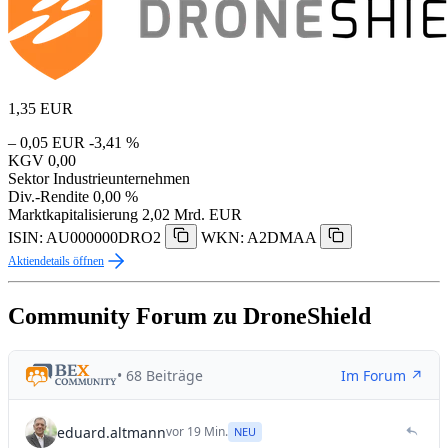
1,35
EUR
– 0,05 EUR
-3,41 %
KGV
0,00
Sektor
Industrieunternehmen
Div.-Rendite
0,00 %
Marktkapitalisierung
2,02 Mrd. EUR
ISIN: AU000000DRO2
WKN: A2DMAA
Aktiendetails öffnen
Community Forum zu DroneShield