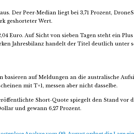
 aus. Der Peer-Median liegt bei 3,71 Prozent, Drone
ark geshorteter Wert.
,04 Euro. Auf Sicht von sieben Tagen steht ein Plus
arken Jahresbilanz handelt der Titel deutlich unte
ten basieren auf Meldungen an die australische Aufs
heinen mit T+1, messen aber nicht dasselbe.
öffentlichte Short-Quote spiegelt den Stand vor de
Dollar und gewann 6,27 Prozent.
kostenlose Analyse vom 09. August ordnet die Lage ein