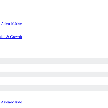
e
Asien-Märkte
alue & Growth
e
Asien-Märkte