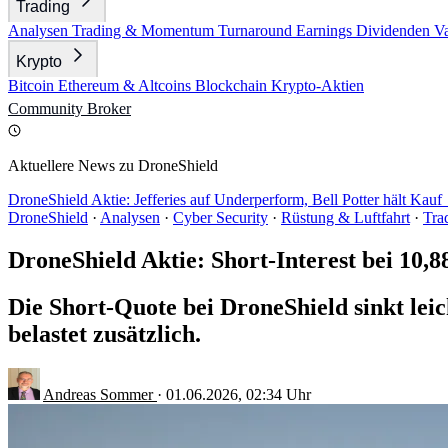
Trading
Analysen
Trading & Momentum
Turnaround
Earnings
Dividenden
V
Krypto
Bitcoin
Ethereum & Altcoins
Blockchain
Krypto-Aktien
Community
Broker
Aktuellere News zu DroneShield
DroneShield Aktie: Jefferies auf Underperform, Bell Potter hält Kau
DroneShield
·
Analysen
·
Cyber Security
·
Rüstung & Luftfahrt
·
Tra
DroneShield Aktie: Short-Interest bei 10,8
Die Short-Quote bei DroneShield sinkt lei
belastet zusätzlich.
Andreas Sommer
·
01.06.2026, 02:34 Uhr