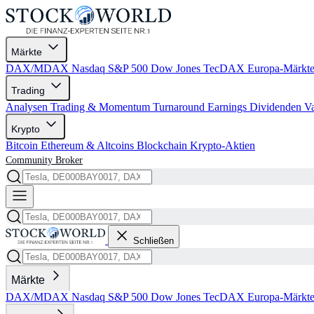
Märkte
DAX/MDAX
Nasdaq
S&P 500
Dow Jones
TecDAX
Europa-Märkt
Trading
Analysen
Trading & Momentum
Turnaround
Earnings
Dividenden
V
Krypto
Bitcoin
Ethereum & Altcoins
Blockchain
Krypto-Aktien
Community
Broker
Schließen
Märkte
DAX/MDAX
Nasdaq
S&P 500
Dow Jones
TecDAX
Europa-Märkt