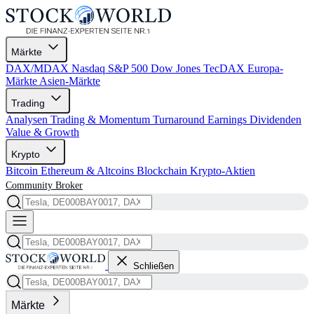
Märkte
DAX/MDAX
Nasdaq
S&P 500
Dow Jones
TecDAX
Europa-
Märkte
Asien-Märkte
Trading
Analysen
Trading & Momentum
Turnaround
Earnings
Dividenden
Value & Growth
Krypto
Bitcoin
Ethereum & Altcoins
Blockchain
Krypto-Aktien
Community
Broker
Schließen
Märkte