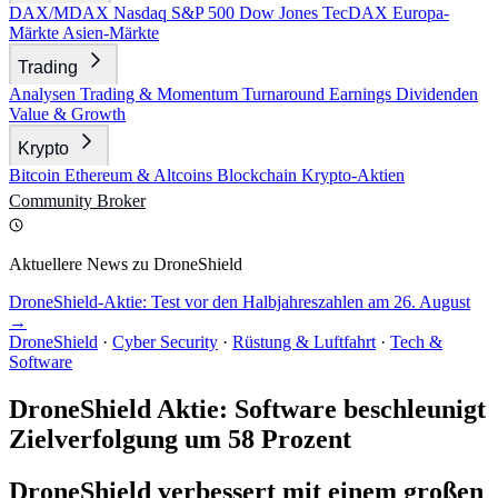
DAX/MDAX
Nasdaq
S&P 500
Dow Jones
TecDAX
Europa-
Märkte
Asien-Märkte
Trading
Analysen
Trading & Momentum
Turnaround
Earnings
Dividenden
Value & Growth
Krypto
Bitcoin
Ethereum & Altcoins
Blockchain
Krypto-Aktien
Community
Broker
Aktuellere News zu DroneShield
DroneShield-Aktie: Test vor den Halbjahreszahlen am 26. August
→
DroneShield
·
Cyber Security
·
Rüstung & Luftfahrt
·
Tech &
Software
DroneShield Aktie: Software beschleunigt
Zielverfolgung um 58 Prozent
DroneShield verbessert mit einem großen