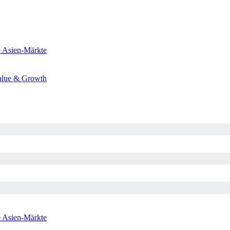
e
Asien-Märkte
alue & Growth
e
Asien-Märkte