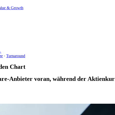
alue & Growth
→
re
·
Turnaround
den Chart
re-Anbieter voran, während der Aktienkurs