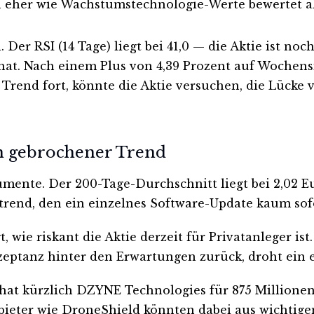
eher wie Wachstumstechnologie-Werte bewertet als
. Der RSI (14 Tage) liegt bei 41,0 — die Aktie ist no
 hat. Nach einem Plus von 4,39 Prozent auf Wochen
 Trend fort, könnte die Aktie versuchen, die Lücke
in gebrochener Trend
mente. Der 200-Tage-Durchschnitt liegt bei 2,02 E
tstrend, den ein einzelnes Software-Update kaum so
t, wie riskant die Aktie derzeit für Privatanleger is
kzeptanz hinter den Erwartungen zurück, droht ein 
 hat kürzlich DZYNE Technologies für 875 Million
nbieter wie DroneShield könnten dabei aus wichti