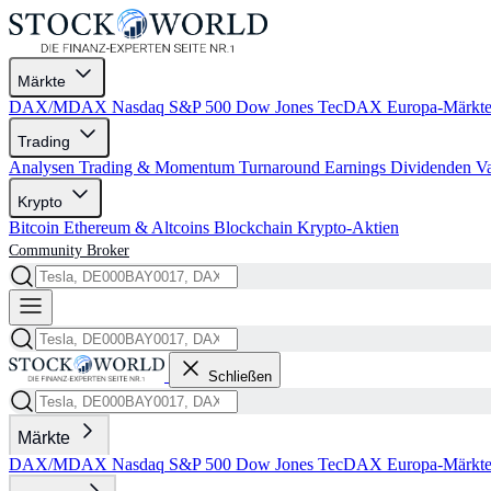
Märkte
DAX/MDAX
Nasdaq
S&P 500
Dow Jones
TecDAX
Europa-Märkt
Trading
Analysen
Trading & Momentum
Turnaround
Earnings
Dividenden
V
Krypto
Bitcoin
Ethereum & Altcoins
Blockchain
Krypto-Aktien
Community
Broker
Schließen
Märkte
DAX/MDAX
Nasdaq
S&P 500
Dow Jones
TecDAX
Europa-Märkt