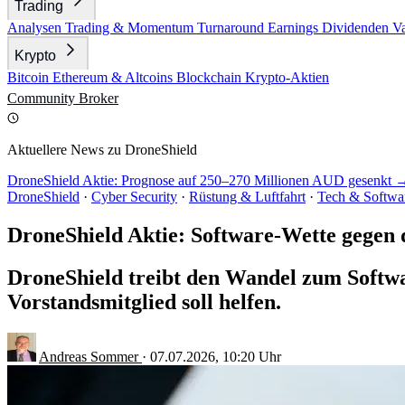
Trading
Analysen
Trading & Momentum
Turnaround
Earnings
Dividenden
V
Krypto
Bitcoin
Ethereum & Altcoins
Blockchain
Krypto-Aktien
Community
Broker
Aktuellere News zu DroneShield
DroneShield Aktie: Prognose auf 250–270 Millionen AUD gesenkt 
DroneShield
·
Cyber Security
·
Rüstung & Luftfahrt
·
Tech & Softwa
DroneShield Aktie: Software-Wette gegen 
DroneShield treibt den Wandel zum Softwa
Vorstandsmitglied soll helfen.
Andreas Sommer
·
07.07.2026, 10:20 Uhr