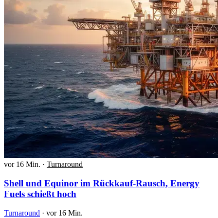
vor 16 Min.
·
Turnaround
Shell und Equinor im Rückkauf-Rausch, Energy
Fuels schießt hoch
Turnaround
·
vor 16 Min.