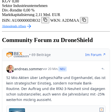
KGV
0,00
Sektor
Industrieunternehmen
Div.-Rendite
0,00 %
Marktkapitalisierung
2,11 Mrd. EUR
ISIN: AU000000DRO2
WKN: A2DMAA
Aktiendetails öffnen
Community Forum zu DroneShield