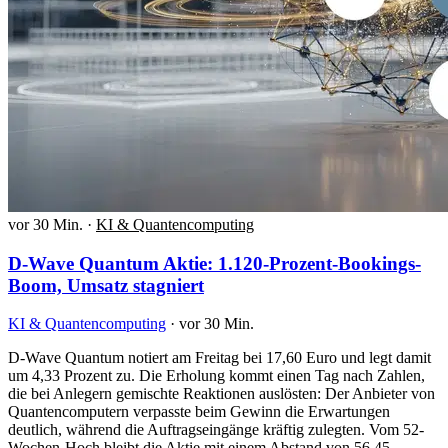
vor 30 Min.
·
KI & Quantencomputing
D-Wave Quantum Aktie: 1.120-Prozent-Bookings-
Boom, Umsatz stagniert
KI & Quantencomputing
·
vor 30 Min.
D-Wave Quantum notiert am Freitag bei 17,60 Euro und legt damit
um 4,33 Prozent zu. Die Erholung kommt einen Tag nach Zahlen,
die bei Anlegern gemischte Reaktionen auslösten: Der Anbieter von
Quantencomputern verpasste beim Gewinn die Erwartungen
deutlich, während die Auftragseingänge kräftig zulegten. Vom 52-
Wochen-Hoch bleibt die Aktie mit einem Abstand von 56,45