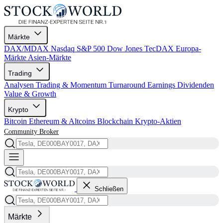
Märkte
DAX/MDAX
Nasdaq
S&P 500
Dow Jones
TecDAX
Europa-
Märkte
Asien-Märkte
Trading
Analysen
Trading & Momentum
Turnaround
Earnings
Dividenden
Value & Growth
Krypto
Bitcoin
Ethereum & Altcoins
Blockchain
Krypto-Aktien
Community
Broker
Schließen
Märkte