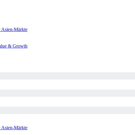
e
Asien-Märkte
alue & Growth
e
Asien-Märkte