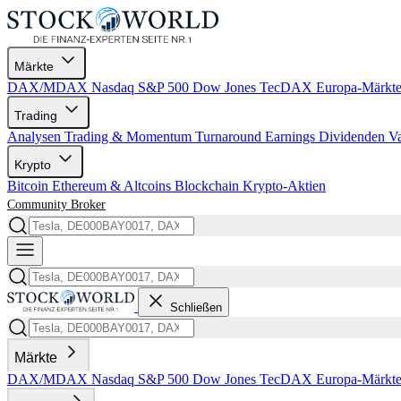
Märkte
DAX/MDAX
Nasdaq
S&P 500
Dow Jones
TecDAX
Europa-Märkt
Trading
Analysen
Trading & Momentum
Turnaround
Earnings
Dividenden
V
Krypto
Bitcoin
Ethereum & Altcoins
Blockchain
Krypto-Aktien
Community
Broker
Schließen
Märkte
DAX/MDAX
Nasdaq
S&P 500
Dow Jones
TecDAX
Europa-Märkt