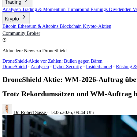
Trading
Analysen
Trading & Momentum
Turnaround
Earnings
Dividenden
V
Krypto
Bitcoin
Ethereum & Altcoins
Blockchain
Krypto-Aktien
Community
Broker
Aktuellere News zu DroneShield
DroneShield-Aktie vor Zahlen: Bullen gegen Bären →
DroneShield
·
Analysen
·
Cyber Security
·
Insiderhandel
·
Rüstung & 
DroneShield Aktie: WM-2026-Auftrag übe
Trotz Rekordumsätzen und WM-Auftrag bel
Dr. Robert Sasse
·
13.06.2026, 09:44 Uhr