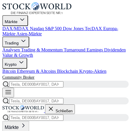
Märkte
DAX/MDAX
Nasdaq
S&P 500
Dow Jones
TecDAX
Europa-
Märkte
Asien-Märkte
Trading
Analysen
Trading & Momentum
Turnaround
Earnings
Dividenden
Value & Growth
Krypto
Bitcoin
Ethereum & Altcoins
Blockchain
Krypto-Aktien
Community
Broker
Schließen
Märkte