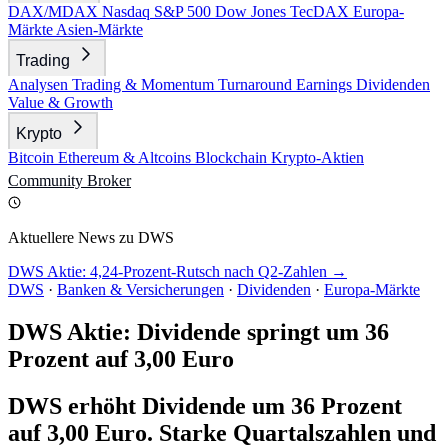
DAX/MDAX
Nasdaq
S&P 500
Dow Jones
TecDAX
Europa-
Märkte
Asien-Märkte
Trading
Analysen
Trading & Momentum
Turnaround
Earnings
Dividenden
Value & Growth
Krypto
Bitcoin
Ethereum & Altcoins
Blockchain
Krypto-Aktien
Community
Broker
Aktuellere News zu DWS
DWS Aktie: 4,24-Prozent-Rutsch nach Q2-Zahlen →
DWS
·
Banken & Versicherungen
·
Dividenden
·
Europa-Märkte
DWS Aktie: Dividende springt um 36
Prozent auf 3,00 Euro
DWS erhöht Dividende um 36 Prozent
auf 3,00 Euro. Starke Quartalszahlen und