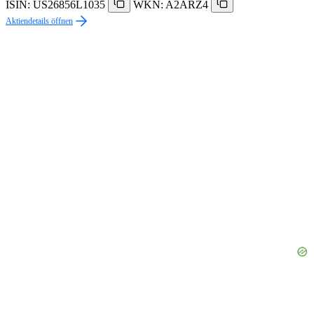
ISIN: US26856L1035
WKN: A2ARZ4
Aktiendetails öffnen