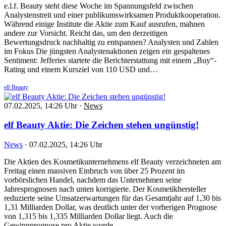
e.l.f. Beauty steht diese Woche im Spannungsfeld zwischen
Analystenstreit und einer publikumswirksamen Produktkooperation.
Während einige Institute die Aktie zum Kauf ausrufen, mahnen
andere zur Vorsicht. Reicht das, um den derzeitigen
Bewertungsdruck nachhaltig zu entspannen? Analysten und Zahlen
im Fokus Die jüngsten Analystenaktionen zeigen ein gespaltenes
Sentiment: Jefferies startete die Berichterstattung mit einem „Buy“-
Rating und einem Kursziel von 110 USD und…
elf Beauty
07.02.2025, 14:26 Uhr
·
News
elf Beauty Aktie: Die Zeichen stehen ungünstig!
News
·
07.02.2025, 14:26 Uhr
Die Aktien des Kosmetikunternehmens elf Beauty verzeichneten am
Freitag einen massiven Einbruch von über 25 Prozent im
vorbörslichen Handel, nachdem das Unternehmen seine
Jahresprognosen nach unten korrigierte. Der Kosmetikhersteller
reduzierte seine Umsatzerwartungen für das Gesamtjahr auf 1,30 bis
1,31 Milliarden Dollar, was deutlich unter der vorherigen Prognose
von 1,315 bis 1,335 Milliarden Dollar liegt. Auch die
Gewinnprognose pro Aktie wurde…