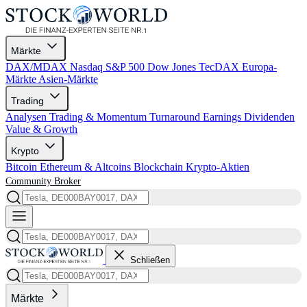
Märkte
DAX/MDAX
Nasdaq
S&P 500
Dow Jones
TecDAX
Europa-
Märkte
Asien-Märkte
Trading
Analysen
Trading & Momentum
Turnaround
Earnings
Dividenden
Value & Growth
Krypto
Bitcoin
Ethereum & Altcoins
Blockchain
Krypto-Aktien
Community
Broker
Schließen
Märkte