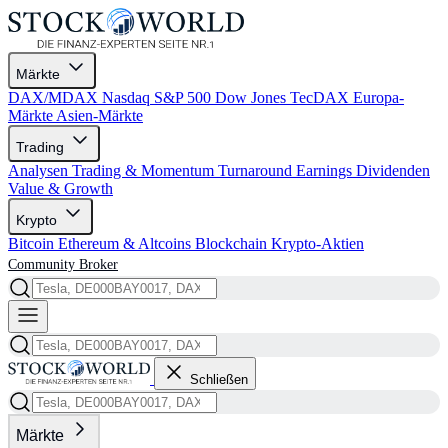
Märkte
DAX/MDAX
Nasdaq
S&P 500
Dow Jones
TecDAX
Europa-
Märkte
Asien-Märkte
Trading
Analysen
Trading & Momentum
Turnaround
Earnings
Dividenden
Value & Growth
Krypto
Bitcoin
Ethereum & Altcoins
Blockchain
Krypto-Aktien
Community
Broker
Schließen
Märkte