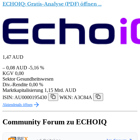
ECHOIQ: Gratis-Analyse (PDF) öffnen …
1,47
AUD
– 0,08 AUD
-5,16 %
KGV
0,00
Sektor
Gesundheitswesen
Div.-Rendite
0,00 %
Marktkapitalisierung
1,15 Mrd. AUD
ISIN: AU0000195430
WKN: A3C84A
Aktiendetails öffnen
Community Forum zu ECHOIQ