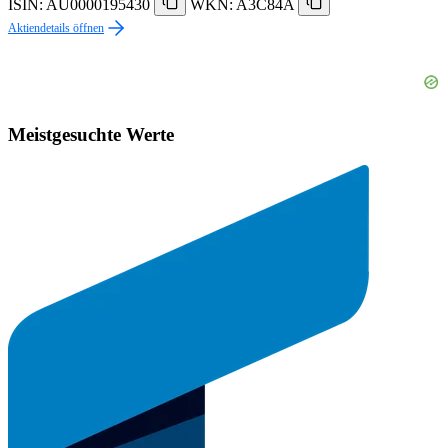
ISIN: AU0000195430
WKN: A3C84A
Aktiendetails öffnen
Meistgesuchte Werte