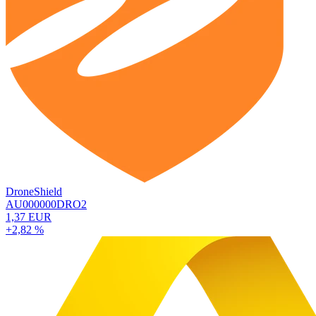
DroneShield
AU000000DRO2
1,37 EUR
+2,82 %