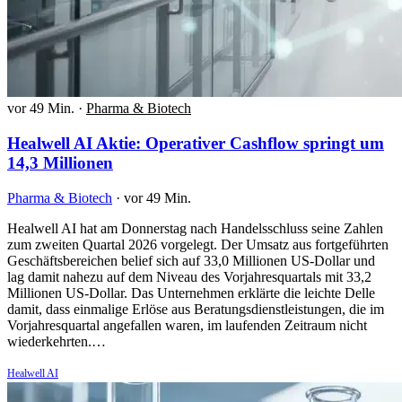
vor 49 Min.
·
Pharma & Biotech
Healwell AI Aktie: Operativer Cashflow springt um
14,3 Millionen
Pharma & Biotech
·
vor 49 Min.
Healwell AI hat am Donnerstag nach Handelsschluss seine Zahlen
zum zweiten Quartal 2026 vorgelegt. Der Umsatz aus fortgeführten
Geschäftsbereichen belief sich auf 33,0 Millionen US-Dollar und
lag damit nahezu auf dem Niveau des Vorjahresquartals mit 33,2
Millionen US-Dollar. Das Unternehmen erklärte die leichte Delle
damit, dass einmalige Erlöse aus Beratungsdienstleistungen, die im
Vorjahresquartal angefallen waren, im laufenden Zeitraum nicht
wiederkehrten.…
Healwell AI