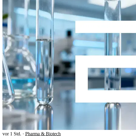
vor 1 Std.
·
Pharma & Biotech