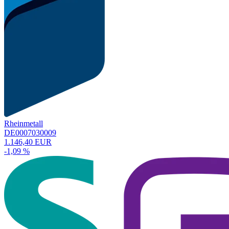
Rheinmetall
DE0007030009
1.146,40 EUR
-1,09 %