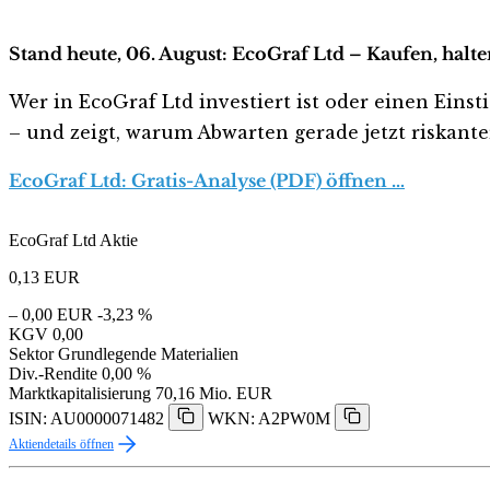
Stand heute, 06. August: EcoGraf Ltd – Kaufen, halt
Wer in EcoGraf Ltd investiert ist oder einen Einst
– und zeigt, warum Abwarten gerade jetzt riskanter 
EcoGraf Ltd: Gratis-Analyse (PDF) öffnen …
EcoGraf Ltd Aktie
0,13
EUR
– 0,00 EUR
-3,23 %
KGV
0,00
Sektor
Grundlegende Materialien
Div.-Rendite
0,00 %
Marktkapitalisierung
70,16 Mio. EUR
ISIN: AU0000071482
WKN: A2PW0M
Aktiendetails öffnen