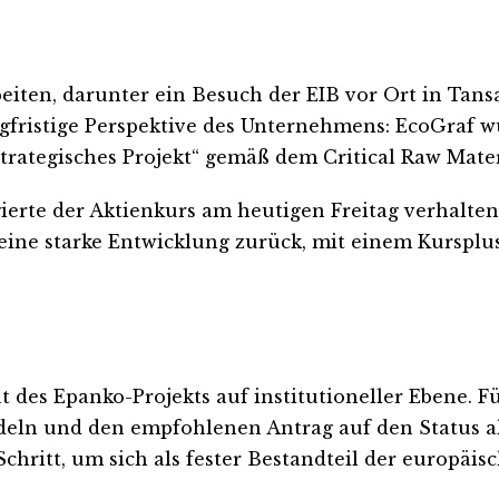
beiten, darunter ein Besuch der EIB vor Ort in Tan
ngfristige Perspektive des Unternehmens: EcoGraf w
ategisches Projekt“ gemäß dem Critical Raw Mater
erte der Aktienkurs am heutigen Freitag verhalten 
f eine starke Entwicklung zurück, mit einem Kursplu
ät des Epanko-Projekts auf institutioneller Ebene. 
ln und den empfohlenen Antrag auf den Status als s
chritt, um sich als fester Bestandteil der europäis