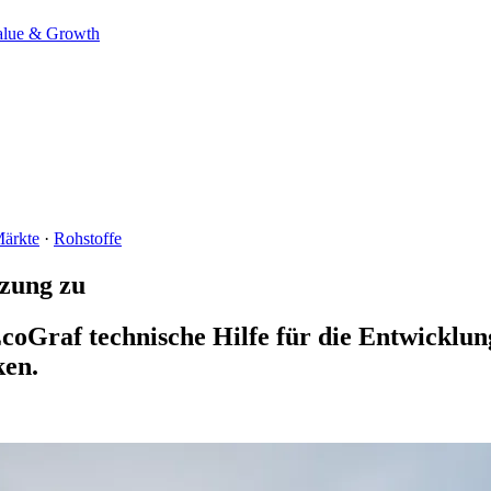
alue & Growth
ärkte
·
Rohstoffe
tzung zu
EcoGraf technische Hilfe für die Entwicklu
ken.