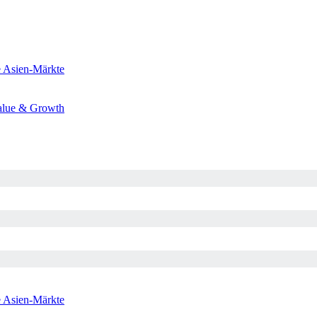
e
Asien-Märkte
alue & Growth
e
Asien-Märkte