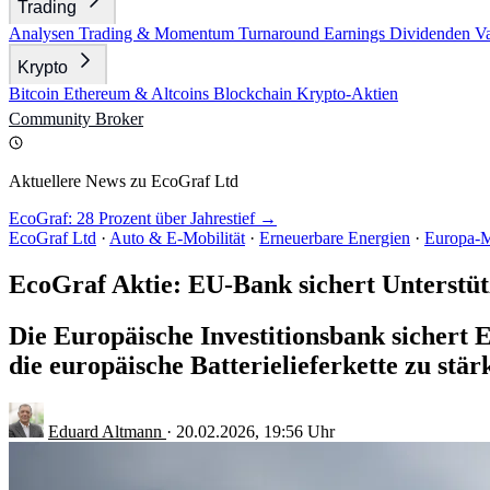
Trading
Analysen
Trading & Momentum
Turnaround
Earnings
Dividenden
V
Krypto
Bitcoin
Ethereum & Altcoins
Blockchain
Krypto-Aktien
Community
Broker
Aktuellere News zu EcoGraf Ltd
EcoGraf: 28 Prozent über Jahrestief →
EcoGraf Ltd
·
Auto & E-Mobilität
·
Erneuerbare Energien
·
Europa-M
EcoGraf Aktie: EU-Bank sichert Unterstü
Die Europäische Investitionsbank sichert 
die europäische Batterielieferkette zu stär
Eduard Altmann
·
20.02.2026, 19:56 Uhr