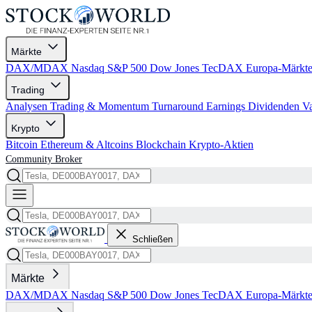
Märkte
DAX/MDAX
Nasdaq
S&P 500
Dow Jones
TecDAX
Europa-Märkt
Trading
Analysen
Trading & Momentum
Turnaround
Earnings
Dividenden
V
Krypto
Bitcoin
Ethereum & Altcoins
Blockchain
Krypto-Aktien
Community
Broker
Schließen
Märkte
DAX/MDAX
Nasdaq
S&P 500
Dow Jones
TecDAX
Europa-Märkt