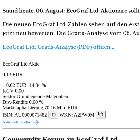
Stand heute, 06. August: EcoGraf Ltd-Aktionäre soll
Die neuen EcoGraf Ltd-Zahlen sehen auf den ersten 
jetzt neu bewerten. Die Gratis-Analyse vom 06. Aug
EcoGraf Ltd: Gratis-Analyse (PDF) öffnen …
EcoGraf Ltd Aktie
0,13
EUR
– 0,02 EUR
-14,34 %
KGV
0,00
Sektor
Grundlegende Materialien
Div.-Rendite
0,00 %
Marktkapitalisierung
70,16 Mio. EUR
ISIN: AU0000071482
WKN: A2PW0M
Aktiendetails öffnen
Community Forum zu EcoGraf Ltd