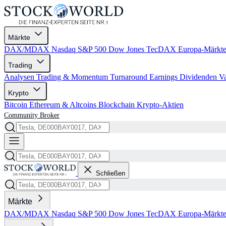
Märkte
DAX/MDAX
Nasdaq
S&P 500
Dow Jones
TecDAX
Europa-Märkt
Trading
Analysen
Trading & Momentum
Turnaround
Earnings
Dividenden
V
Krypto
Bitcoin
Ethereum & Altcoins
Blockchain
Krypto-Aktien
Community
Broker
Schließen
Märkte
DAX/MDAX
Nasdaq
S&P 500
Dow Jones
TecDAX
Europa-Märkt