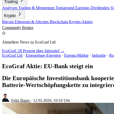
Trading
Analysen
Trading & Momentum
Turnaround
Earnings
Dividenden
V
Krypto
Bitcoin
Ethereum & Altcoins
Blockchain
Krypto-Aktien
Community
Broker
Aktuellere News zu EcoGraf Ltd
EcoGraf: 28 Prozent über Jahrestief →
EcoGraf Ltd
·
Erneuerbare Energien
·
Europa-Märkte
·
Industrie
·
Ro
EcoGraf Aktie: EU-Bank steigt ein
Die Europäische Investitionsbank kooperi
Batterie-Wertschöpfungskette zu integrier
Felix Baarz
·
12.02.2026, 10:16 Uhr