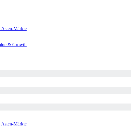
e
Asien-Märkte
alue & Growth
e
Asien-Märkte