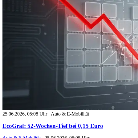
25.06.2026, 05:08 Uhr
·
Auto & E-Mobilität
EcoGraf: 52-Wochen-Tief bei 0,15 Euro
Auto & E-Mobilität
·
25.06.2026, 05:08 Uhr