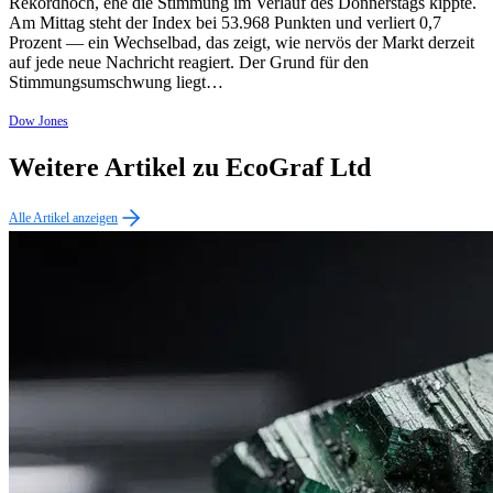
Rekordhoch, ehe die Stimmung im Verlauf des Donnerstags kippte.
Am Mittag steht der Index bei 53.968 Punkten und verliert 0,7
Prozent — ein Wechselbad, das zeigt, wie nervös der Markt derzeit
auf jede neue Nachricht reagiert. Der Grund für den
Stimmungsumschwung liegt…
Dow Jones
Weitere Artikel zu EcoGraf Ltd
Alle Artikel anzeigen