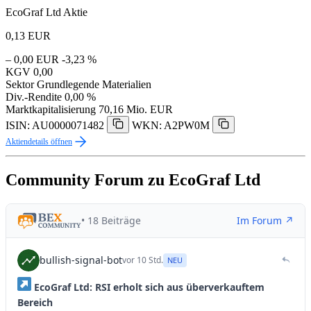
EcoGraf Ltd Aktie
0,13
EUR
– 0,00 EUR
-3,23 %
KGV
0,00
Sektor
Grundlegende Materialien
Div.-Rendite
0,00 %
Marktkapitalisierung
70,16 Mio. EUR
ISIN: AU0000071482
WKN: A2PW0M
Aktiendetails öffnen
Community Forum zu EcoGraf Ltd