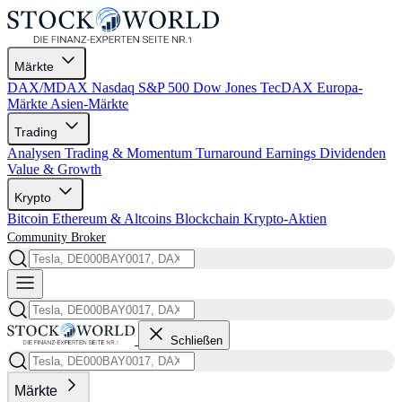
Märkte
DAX/MDAX
Nasdaq
S&P 500
Dow Jones
TecDAX
Europa-
Märkte
Asien-Märkte
Trading
Analysen
Trading & Momentum
Turnaround
Earnings
Dividenden
Value & Growth
Krypto
Bitcoin
Ethereum & Altcoins
Blockchain
Krypto-Aktien
Community
Broker
Schließen
Märkte