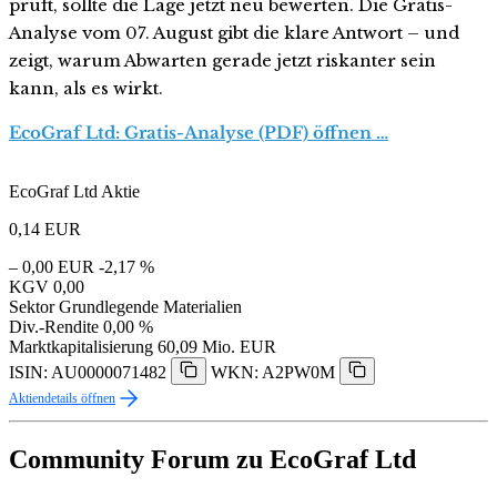
prüft, sollte die Lage jetzt neu bewerten. Die Gratis-
Analyse vom 07. August gibt die klare Antwort – und
zeigt, warum Abwarten gerade jetzt riskanter sein
kann, als es wirkt.
EcoGraf Ltd: Gratis-Analyse (PDF) öffnen …
EcoGraf Ltd Aktie
0,14
EUR
– 0,00 EUR
-2,17 %
KGV
0,00
Sektor
Grundlegende Materialien
Div.-Rendite
0,00 %
Marktkapitalisierung
60,09 Mio. EUR
ISIN: AU0000071482
WKN: A2PW0M
Aktiendetails öffnen
Community Forum zu EcoGraf Ltd