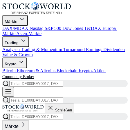
Märkte
DAX/MDAX
Nasdaq
S&P 500
Dow Jones
TecDAX
Europa-
Märkte
Asien-Märkte
Trading
Analysen
Trading & Momentum
Turnaround
Earnings
Dividenden
Value & Growth
Krypto
Bitcoin
Ethereum & Altcoins
Blockchain
Krypto-Aktien
Community
Broker
Schließen
Märkte