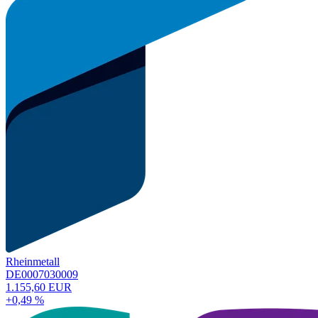
Rheinmetall
DE0007030009
1.155,60 EUR
+0,49 %