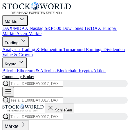
Märkte
DAX/MDAX
Nasdaq
S&P 500
Dow Jones
TecDAX
Europa-
Märkte
Asien-Märkte
Trading
Analysen
Trading & Momentum
Turnaround
Earnings
Dividenden
Value & Growth
Krypto
Bitcoin
Ethereum & Altcoins
Blockchain
Krypto-Aktien
Community
Broker
Schließen
Märkte