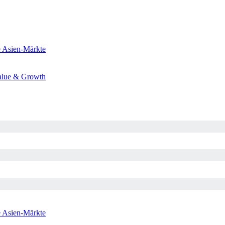
e
Asien-Märkte
alue & Growth
e
Asien-Märkte