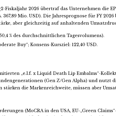
Q2-Fiskaljahr 2026 übertraf das Unternehmen die EP
 367,89 Mio. USD). Die Jahresprognose für FY 2026
ärke, aber gleichzeitig auf anhaltenden Umsatzdru
 50,4 % des durchschnittlichen Tagesvolumens).
derate Buy“; Konsens-Kursziel: 122,40 USD.
limitierten „e.l.f. x Liquid Death Lip Embalms“-Koll
Kundengenerationen (Gen Z/Gen Alpha) und nutzt di
en stärken die Markenreichweite, müssen aber Umsa
orderungen (MoCRA in den USA, EU-„Green Claims“-Ri