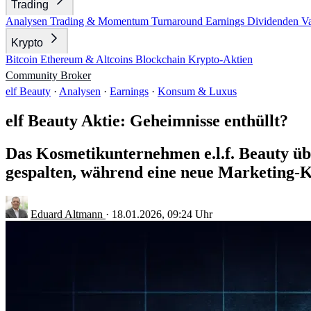
Trading
Analysen
Trading & Momentum
Turnaround
Earnings
Dividenden
V
Krypto
Bitcoin
Ethereum & Altcoins
Blockchain
Krypto-Aktien
Community
Broker
elf Beauty
·
Analysen
·
Earnings
·
Konsum & Luxus
elf Beauty Aktie: Geheimnisse enthüllt?
Das Kosmetikunternehmen e.l.f. Beauty übe
gespalten, während eine neue Marketing-Ko
Eduard Altmann
·
18.01.2026, 09:24 Uhr