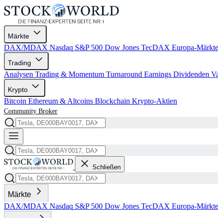
Märkte
DAX/MDAX
Nasdaq
S&P 500
Dow Jones
TecDAX
Europa-Märkt
Trading
Analysen
Trading & Momentum
Turnaround
Earnings
Dividenden
V
Krypto
Bitcoin
Ethereum & Altcoins
Blockchain
Krypto-Aktien
Community
Broker
Schließen
Märkte
DAX/MDAX
Nasdaq
S&P 500
Dow Jones
TecDAX
Europa-Märkt