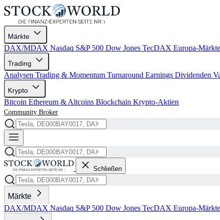
Märkte
DAX/MDAX
Nasdaq
S&P 500
Dow Jones
TecDAX
Europa-Märkt
Trading
Analysen
Trading & Momentum
Turnaround
Earnings
Dividenden
V
Krypto
Bitcoin
Ethereum & Altcoins
Blockchain
Krypto-Aktien
Community
Broker
Schließen
Märkte
DAX/MDAX
Nasdaq
S&P 500
Dow Jones
TecDAX
Europa-Märkt