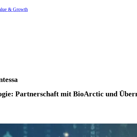
alue & Growth
ntessa
ologie: Partnerschaft mit BioArctic und Übe