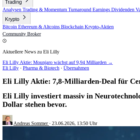
Trading
Analysen
Trading & Momentum
Turnaround
Earnings
Dividenden
V
Krypto
Bitcoin
Ethereum & Altcoins
Blockchain
Krypto-Aktien
Community
Broker
Aktuellere News zu Eli Lilly
Eli Lilly Aktie: Mounjaro wächst auf 9,94 Milliarden →
Eli Lilly
·
Pharma & Biotech
·
Übernahmen
Eli Lilly Aktie: 7,8-Milliarden-Deal für Ce
Eli Lilly investiert massiv in Neurotechn
Dollar stehen bevor.
Andreas Sommer
·
23.06.2026, 13:50 Uhr