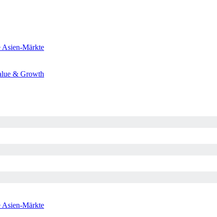
e
Asien-Märkte
alue & Growth
e
Asien-Märkte