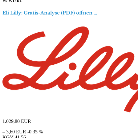
es wirkt.
Eli Lilly: Gratis-Analyse (PDF) öffnen …
1.029,80
EUR
– 3,60 EUR
-0,35 %
KGV
41,56