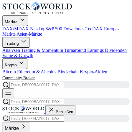
Märkte
DAX/MDAX
Nasdaq
S&P 500
Dow Jones
TecDAX
Europa-
Märkte
Asien-Märkte
Trading
Analysen
Trading & Momentum
Turnaround
Earnings
Dividenden
Value & Growth
Krypto
Bitcoin
Ethereum & Altcoins
Blockchain
Krypto-Aktien
Community
Broker
Schließen
Märkte