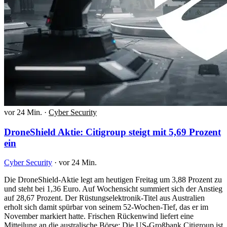
vor 24 Min.
·
Cyber Security
DroneShield Aktie: Citigroup steigt mit 5,69 Prozent
ein
Cyber Security
·
vor 24 Min.
Die DroneShield-Aktie legt am heutigen Freitag um 3,88 Prozent zu
und steht bei 1,36 Euro. Auf Wochensicht summiert sich der Anstieg
auf 28,67 Prozent. Der Rüstungselektronik-Titel aus Australien
erholt sich damit spürbar von seinem 52-Wochen-Tief, das er im
November markiert hatte. Frischen Rückenwind liefert eine
Mitteilung an die australische Börse: Die US-Großbank Citigroup ist