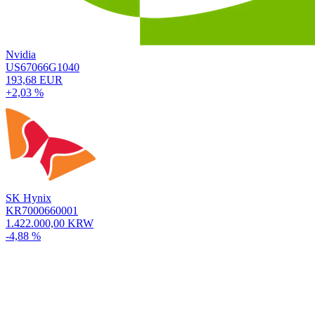
Nvidia
US67066G1040
193,68 EUR
+2,03 %
SK Hynix
KR7000660001
1.422.000,00 KRW
-4,88 %