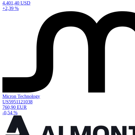
4.401,40 USD
+2,39 %
Micron Technology
US5951121038
760,90 EUR
-0,54 %