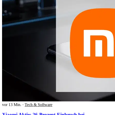
vor 13 Min.
·
Tech & Software
Xiaomi Aktie: 26-Prozent-Einbruch bei