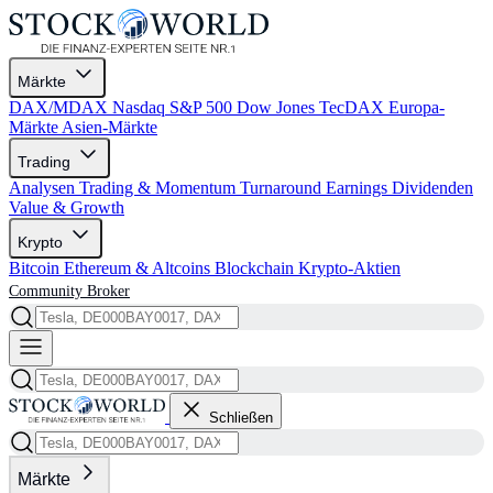
Märkte
DAX/MDAX
Nasdaq
S&P 500
Dow Jones
TecDAX
Europa-
Märkte
Asien-Märkte
Trading
Analysen
Trading & Momentum
Turnaround
Earnings
Dividenden
Value & Growth
Krypto
Bitcoin
Ethereum & Altcoins
Blockchain
Krypto-Aktien
Community
Broker
Schließen
Märkte