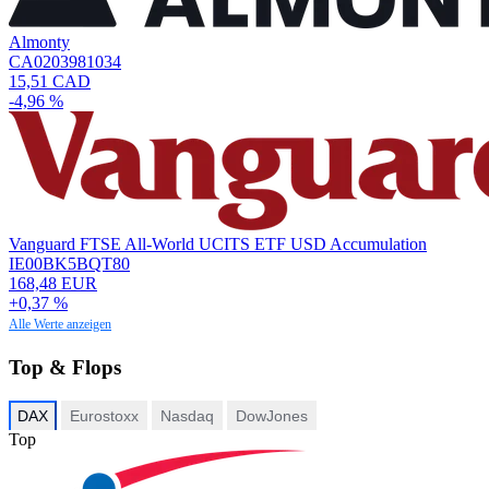
Almonty
CA0203981034
15,51 CAD
-4,96 %
Vanguard FTSE All-World UCITS ETF USD Accumulation
IE00BK5BQT80
168,48 EUR
+0,37 %
Alle Werte anzeigen
Top & Flops
DAX
Eurostoxx
Nasdaq
DowJones
Top