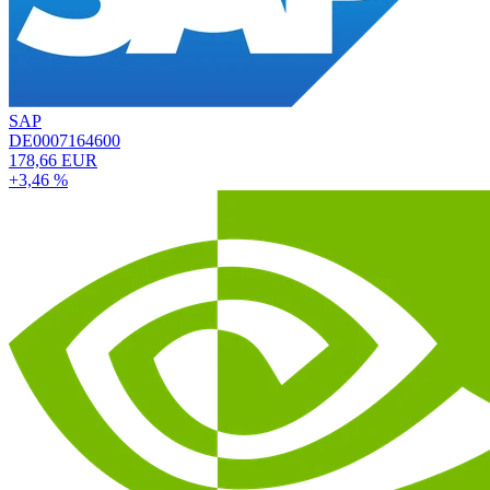
SAP
DE0007164600
178,66 EUR
+3,46 %