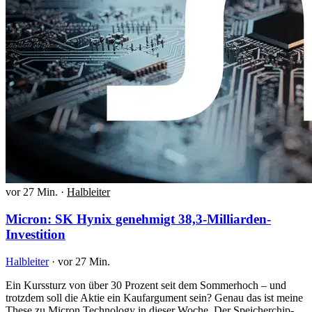
vor 27 Min.
·
Halbleiter
Micron: SK Hynix genehmigt 38,3-Milliarden-
Investition
Halbleiter
·
vor 27 Min.
Ein Kurssturz von über 30 Prozent seit dem Sommerhoch – und
trotzdem soll die Aktie ein Kaufargument sein? Genau das ist meine
These zu Micron Technology in dieser Woche. Der Speicherchip-