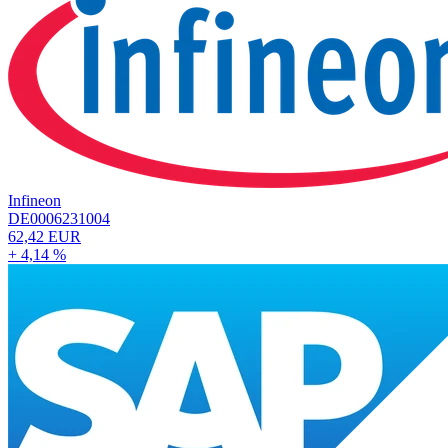
Infineon
DE0006231004
62,42 EUR
+ 4,14 %