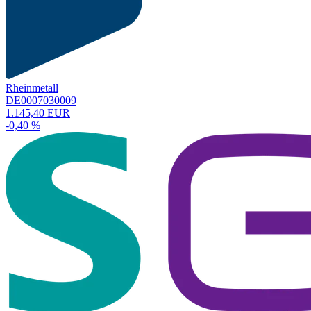
Rheinmetall
DE0007030009
1.145,40 EUR
-0,40 %