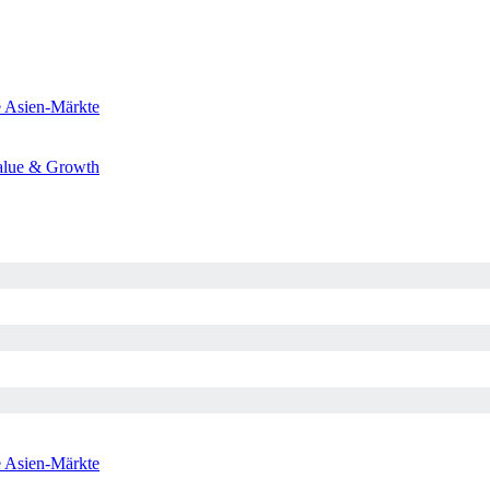
e
Asien-Märkte
alue & Growth
e
Asien-Märkte