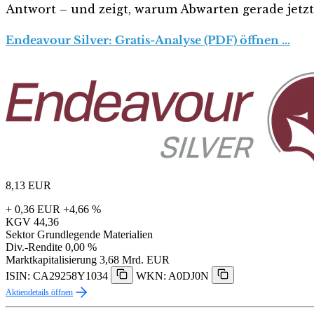
Antwort – und zeigt, warum Abwarten gerade jetzt r
Endeavour Silver: Gratis-Analyse (PDF) öffnen …
8,13
EUR
+ 0,36 EUR
+4,66 %
KGV
44,36
Sektor
Grundlegende Materialien
Div.-Rendite
0,00 %
Marktkapitalisierung
3,68 Mrd. EUR
ISIN: CA29258Y1034
WKN: A0DJ0N
Aktiendetails öffnen