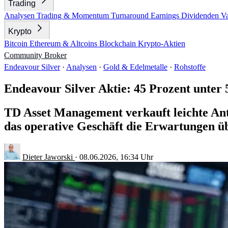
Trading
Analysen
Trading & Momentum
Turnaround
Earnings
Dividenden
V
Krypto
Bitcoin
Ethereum & Altcoins
Blockchain
Krypto-Aktien
Community
Broker
Endeavour Silver
·
Analysen
·
Gold & Edelmetalle
·
Rohstoffe
Endeavour Silver Aktie: 45 Prozent unte
TD Asset Management verkauft leichte Ante
das operative Geschäft die Erwartungen üb
Dieter Jaworski
·
08.06.2026, 16:34 Uhr