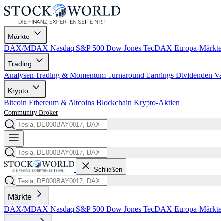
Märkte
DAX/MDAX
Nasdaq
S&P 500
Dow Jones
TecDAX
Europa-Märkt
Trading
Analysen
Trading & Momentum
Turnaround
Earnings
Dividenden
V
Krypto
Bitcoin
Ethereum & Altcoins
Blockchain
Krypto-Aktien
Community
Broker
Schließen
Märkte
DAX/MDAX
Nasdaq
S&P 500
Dow Jones
TecDAX
Europa-Märkt