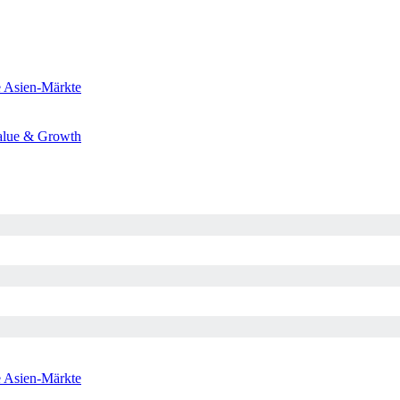
e
Asien-Märkte
alue & Growth
e
Asien-Märkte