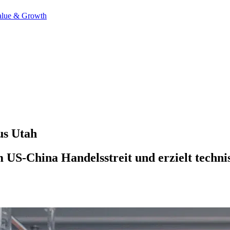
alue & Growth
us Utah
m US-China Handelsstreit und erzielt techn