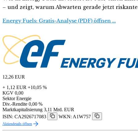
– und zeigt, warum Abwarten gerade jetzt riskanter 
Energy Fuels: Gratis-Analyse (PDF) öffnen …
12,26
EUR
+ 1,12 EUR
+10,05 %
KGV
0,00
Sektor
Energie
Div.-Rendite
0,00 %
Marktkapitalisierung
3,11 Mrd. EUR
ISIN: CA2926717083
WKN: A1W757
Aktiendetails öffnen