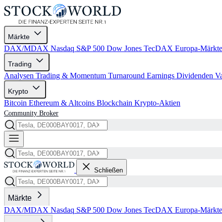
Märkte
DAX/MDAX
Nasdaq
S&P 500
Dow Jones
TecDAX
Europa-Märkt
Trading
Analysen
Trading & Momentum
Turnaround
Earnings
Dividenden
V
Krypto
Bitcoin
Ethereum & Altcoins
Blockchain
Krypto-Aktien
Community
Broker
Schließen
Märkte
DAX/MDAX
Nasdaq
S&P 500
Dow Jones
TecDAX
Europa-Märkt