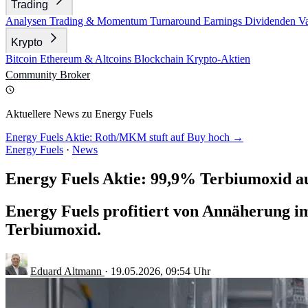
Trading
Analysen
Trading & Momentum
Turnaround
Earnings
Dividenden
V
Krypto
Bitcoin
Ethereum & Altcoins
Blockchain
Krypto-Aktien
Community
Broker
Aktuellere News zu Energy Fuels
Energy Fuels Aktie: Roth/MKM stuft auf Buy hoch →
Energy Fuels
·
News
Energy Fuels Aktie: 99,9% Terbiumoxid a
Energy Fuels profitiert von Annäherung i
Terbiumoxid.
Eduard Altmann
·
19.05.2026, 09:54 Uhr