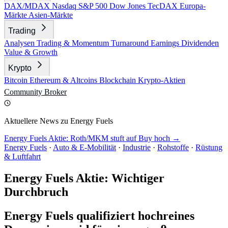
DAX/MDAX
Nasdaq
S&P 500
Dow Jones
TecDAX
Europa-
Märkte
Asien-Märkte
Trading
Analysen
Trading & Momentum
Turnaround
Earnings
Dividenden
Value & Growth
Krypto
Bitcoin
Ethereum & Altcoins
Blockchain
Krypto-Aktien
Community
Broker
Aktuellere News zu Energy Fuels
Energy Fuels Aktie: Roth/MKM stuft auf Buy hoch →
Energy Fuels
·
Auto & E-Mobilität
·
Industrie
·
Rohstoffe
·
Rüstung
& Luftfahrt
Energy Fuels Aktie: Wichtiger
Durchbruch
Energy Fuels qualifiziert hochreines