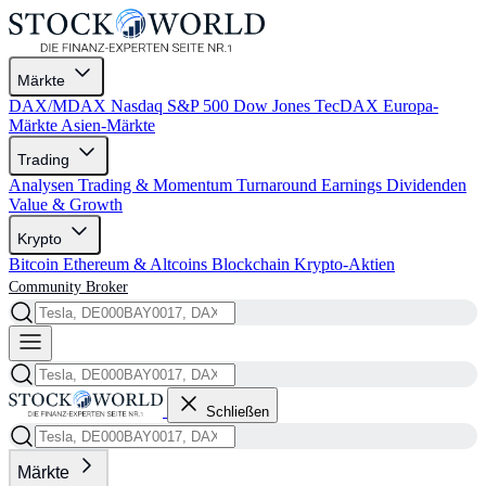
Märkte
DAX/MDAX
Nasdaq
S&P 500
Dow Jones
TecDAX
Europa-
Märkte
Asien-Märkte
Trading
Analysen
Trading & Momentum
Turnaround
Earnings
Dividenden
Value & Growth
Krypto
Bitcoin
Ethereum & Altcoins
Blockchain
Krypto-Aktien
Community
Broker
Schließen
Märkte