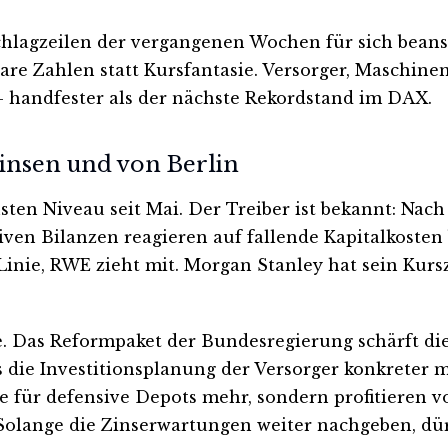
lagzeilen der vergangenen Wochen für sich beansp
tbare Zahlen statt Kursfantasie. Versorger, Maschin
– handfester als der nächste Rekordstand im DAX.
Zinsen und von Berlin
hsten Niveau seit Mai. Der Treiber ist bekannt: Na
iven Bilanzen reagieren auf fallende Kapitalkosten 
Linie, RWE zieht mit. Morgan Stanley hat sein Kur
te. Das Reformpaket der Bundesregierung schärft di
s die Investitionsplanung der Versorger konkreter m
te für defensive Depots mehr, sondern profitieren 
 Solange die Zinserwartungen weiter nachgeben, dür