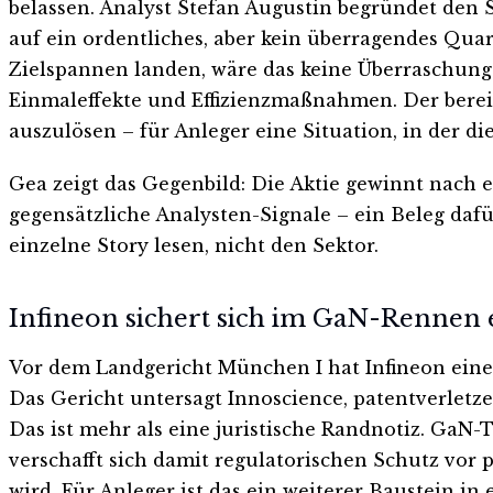
belassen. Analyst Stefan Augustin begründet den 
auf ein ordentliches, aber kein überragendes Quart
Zielspannen landen, wäre das keine Überraschung 
Einmaleffekte und Effizienzmaßnahmen. Der bereit
auszulösen – für Anleger eine Situation, in der di
Gea zeigt das Gegenbild: Die Aktie gewinnt nach 
gegensätzliche Analysten-Signale – ein Beleg dafür,
einzelne Story lesen, nicht den Sektor.
Infineon sichert sich im GaN-Rennen 
Vor dem Landgericht München I hat Infineon einen
Das Gericht untersagt Innoscience, patentverlet
Das ist mehr als eine juristische Randnotiz. GaN-
verschafft sich damit regulatorischen Schutz vor
wird. Für Anleger ist das ein weiterer Baustein in