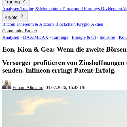
Trading
Analysen
Trading & Momentum
Turnaround
Earnings
Dividenden
V
Krypto
Bitcoin
Ethereum & Altcoins
Blockchain
Krypto-Aktien
Community
Broker
Analysen
·
DAX/MDAX
·
Earnings
·
Energie & Öl
·
Industrie
·
Kol
Eon, Kion & Gea: Wenn die zweite Börsen
Versorger profitieren von Zinshoffnungen
senden. Infineon erringt Patent-Erfolg.
Eduard Altmann
·
03.07.2026, 16:48 Uhr