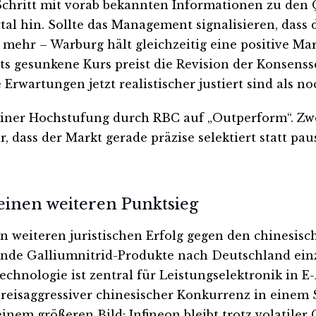
Schritt mit vorab bekannten Informationen zu den Q
al hin. Sollte das Management signalisieren, dass d
mehr – Warburg hält gleichzeitig eine positive Ma
s gesunkene Kurs preist die Revision der Konsenssc
e Erwartungen jetzt realistischer justiert sind als 
einer Hochstufung durch RBC auf „Outperform“. Zwe
 dass der Markt gerade präzise selektiert statt paus
einen weiteren Punktsieg
 weiteren juristischen Erfolg gegen den chinesisch
zende Galliumnitrid-Produkte nach Deutschland ein
Technologie ist zentral für Leistungselektronik in 
 preisaggressiver chinesischer Konkurrenz in einem
 einem größeren Bild: Infineon bleibt trotz volatile