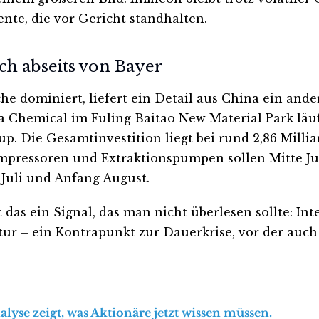
te, die vor Gericht standhalten.
uch abseits von Bayer
 dominiert, liefert ein Detail aus China ein ander
Chemical im Fuling Baitao New Material Park läuf
 Die Gesamtinvestition liegt bei rund 2,86 Milliar
ressoren und Extraktionspumpen sollen Mitte Juni
uli und Anfang August.
as ein Signal, das man nicht überlesen sollte: Int
ur – ein Kontrapunkt zur Dauerkrise, vor der au
yse zeigt, was Aktionäre jetzt wissen müssen.