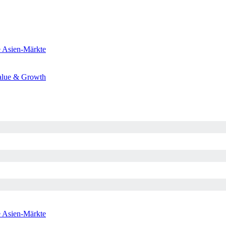
e
Asien-Märkte
alue & Growth
e
Asien-Märkte