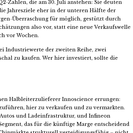
2-Zahlen, die am 30. Juli anstehen: Sie deuten
ie Jahresziele eher in der unteren Hälfte der
rgen-Überraschung für möglich, gestützt durch
hätzungen also vor, statt eine neue Verkaufswelle
noch vor Wochen.
i Industriewerte der zweiten Reihe, zwei
chal zu kaufen. Wer hier investiert, sollte die
en Halbleiterzulieferer Innoscience errungen:
zuführen, hier zu verkaufen und zu vermarkten.
E-Autos und Ladeinfrastruktur, und Infineon
 Segment, das für die künftige Marge entscheidend
r Chipmärkte strukturell verteidigungsfähig – nicht