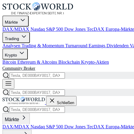
Märkte
DAX/MDAX
Nasdaq
S&P 500
Dow Jones
TecDAX
Europa-Märkt
Trading
Analysen
Trading & Momentum
Turnaround
Earnings
Dividenden
V
Krypto
Bitcoin
Ethereum & Altcoins
Blockchain
Krypto-Aktien
Community
Broker
Schließen
Märkte
DAX/MDAX
Nasdaq
S&P 500
Dow Jones
TecDAX
Europa-Märkt