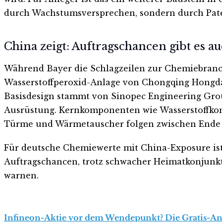
durch Wachstumsversprechen, sondern durch Paten
China zeigt: Auftragschancen gibt es a
Während Bayer die Schlagzeilen zur Chemiebranche
Wasserstoffperoxid-Anlage von Chongqing Hongda 
Basisdesign stammt von Sinopec Engineering Group.
Ausrüstung. Kernkomponenten wie Wasserstoffkomp
Türme und Wärmetauscher folgen zwischen Ende J
Für deutsche Chemiewerte mit China-Exposure ist d
Auftragschancen, trotz schwacher Heimatkonjunkt
warnen.
Infineon-Aktie vor dem Wendepunkt? Die Gratis-Anal