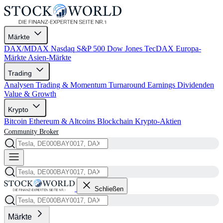
Märkte
DAX/MDAX
Nasdaq
S&P 500
Dow Jones
TecDAX
Europa-
Märkte
Asien-Märkte
Trading
Analysen
Trading & Momentum
Turnaround
Earnings
Dividenden
Value & Growth
Krypto
Bitcoin
Ethereum & Altcoins
Blockchain
Krypto-Aktien
Community
Broker
Schließen
Märkte