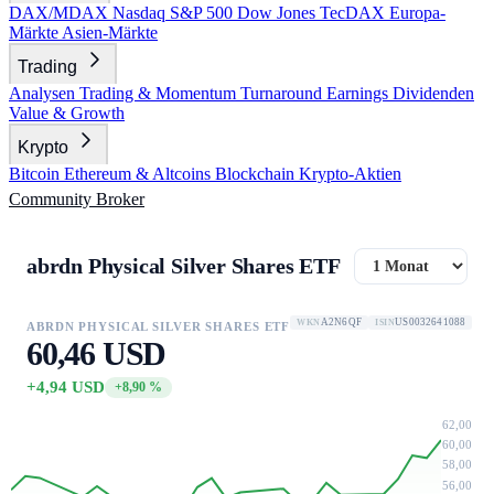
DAX/MDAX
Nasdaq
S&P 500
Dow Jones
TecDAX
Europa-
Märkte
Asien-Märkte
Trading
Analysen
Trading & Momentum
Turnaround
Earnings
Dividenden
Value & Growth
Krypto
Bitcoin
Ethereum & Altcoins
Blockchain
Krypto-Aktien
Community
Broker
abrdn Physical Silver Shares ETF
A2N6QF
US0032641088
WKN
ISIN
ABRDN PHYSICAL SILVER SHARES ETF
60,46 USD
+4,94 USD
+8,90 %
62,00
60,00
58,00
56,00