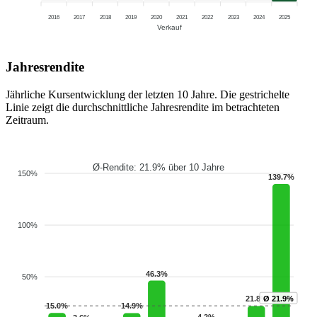
2016
2017
2018
2019
2020
2021
2022
2023
2024
2025
Verkauf
Jahresrendite
Jährliche Kursentwicklung der letzten 10 Jahre. Die gestrichelte
Linie zeigt die durchschnittliche Jahresrendite im betrachteten
Zeitraum.
Ø-Rendite: 21.9% über 10 Jahre
150%
139.7%
100%
46.3%
50%
Ø 21.9%
21.8%
15.0%
14.9%
4.2%