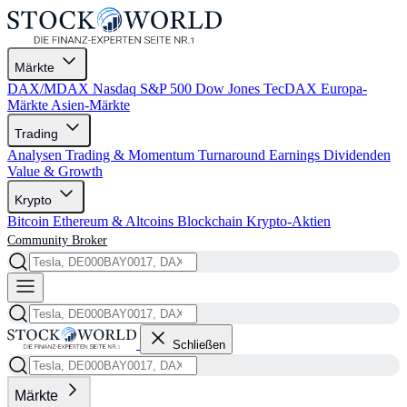
Märkte
DAX/MDAX
Nasdaq
S&P 500
Dow Jones
TecDAX
Europa-
Märkte
Asien-Märkte
Trading
Analysen
Trading & Momentum
Turnaround
Earnings
Dividenden
Value & Growth
Krypto
Bitcoin
Ethereum & Altcoins
Blockchain
Krypto-Aktien
Community
Broker
Schließen
Märkte