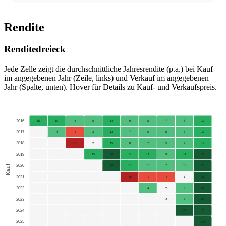
Rendite
Renditedreieck
Jede Zelle zeigt die durchschnittliche Jahresrendite (p.a.) bei Kauf
im angegebenen Jahr (Zeile, links) und Verkauf im angegebenen
Jahr (Spalte, unten). Hover für Details zu Kauf- und Verkaufspreis.
2016
15
10
4
6
14
9
8
7
8
17
2017
4
-3
3
13
7
6
5
7
17
2018
-10
2
15
8
7
5
7
19
2019
15
30
14
11
9
11
24
2020
Kauf
46
13
10
7
10
25
2021
-15
-7
-5
1
21
2022
4
2
8
32
2023
-1
9
43
2024
22
73
2025
140