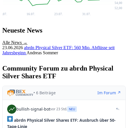
54,00
52,00
8.07.
16.07.
23.07.
31.07.
Neueste News
Alle News →
23.06.2026
abrdn Physical Silver ETF: 560 Mio. Abflüsse seit
Jahresbeginn
Andreas Sommer
Community Forum zu abrdn Physical
Silver Shares ETF