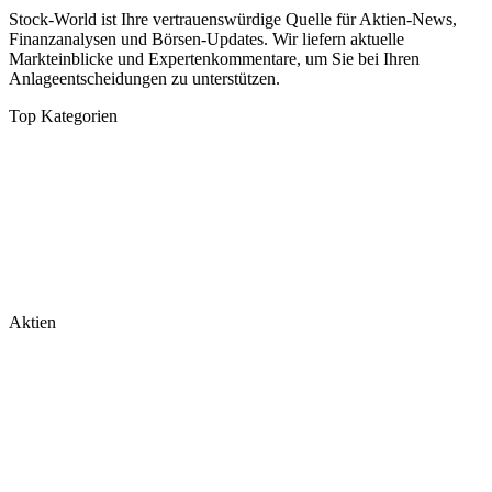
Stock-World ist Ihre vertrauenswürdige Quelle für Aktien-News,
Finanzanalysen und Börsen-Updates. Wir liefern aktuelle
Markteinblicke und Expertenkommentare, um Sie bei Ihren
Anlageentscheidungen zu unterstützen.
Top Kategorien
Analysen
DAX/MDAX
Kolumnen
Wirtschaft
Tech & Software
Turnaround
Aktien
Nvidia
Rheinmetall
Palantir
Microsoft
Tesla
BioNTech