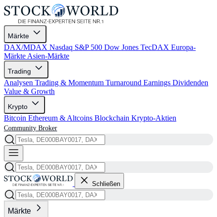
Märkte
DAX/MDAX
Nasdaq
S&P 500
Dow Jones
TecDAX
Europa-
Märkte
Asien-Märkte
Trading
Analysen
Trading & Momentum
Turnaround
Earnings
Dividenden
Value & Growth
Krypto
Bitcoin
Ethereum & Altcoins
Blockchain
Krypto-Aktien
Community
Broker
Schließen
Märkte