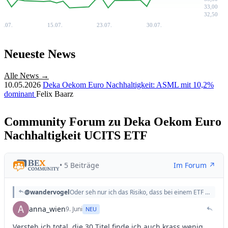
33,00
32,50
7.07.
15.07.
23.07.
30.07.
Neueste News
Alle News →
10.05.2026
Deka Oekom Euro Nachhaltigkeit: ASML mit 10,2%
dominant
Felix Baarz
Community Forum zu Deka Oekom Euro
Nachhaltigkeit UCITS ETF