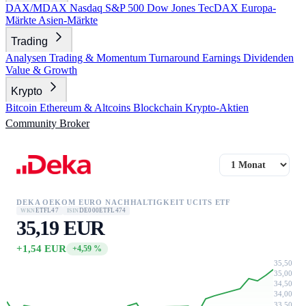
DAX/MDAX
Nasdaq
S&P 500
Dow Jones
TecDAX
Europa-
Märkte
Asien-Märkte
Trading
Analysen
Trading & Momentum
Turnaround
Earnings
Dividenden
Value & Growth
Krypto
Bitcoin
Ethereum & Altcoins
Blockchain
Krypto-Aktien
Community
Broker
DEKA OEKOM EURO NACHHALTIGKEIT UCITS ETF
ETFL47
DE000ETFL474
WKN
ISIN
35,19 EUR
+1,54 EUR
+4,59 %
35,50
35,00
34,50
34,00
33,50