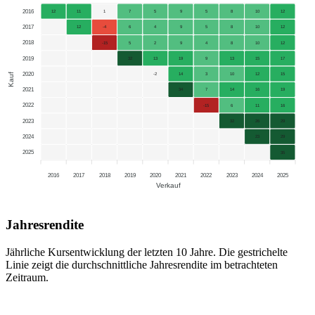
2016
12
11
1
7
5
9
5
8
10
12
2017
12
-4
6
4
9
5
8
10
12
2018
-15
5
2
9
4
8
10
12
2019
32
13
19
9
13
15
17
2020
Kauf
-2
14
3
10
12
15
2021
34
7
14
16
19
2022
-15
6
11
16
2023
32
26
29
2024
23
29
2025
35
2016
2017
2018
2019
2020
2021
2022
2023
2024
2025
Verkauf
Jahresrendite
Jährliche Kursentwicklung der letzten 10 Jahre. Die gestrichelte
Linie zeigt die durchschnittliche Jahresrendite im betrachteten
Zeitraum.