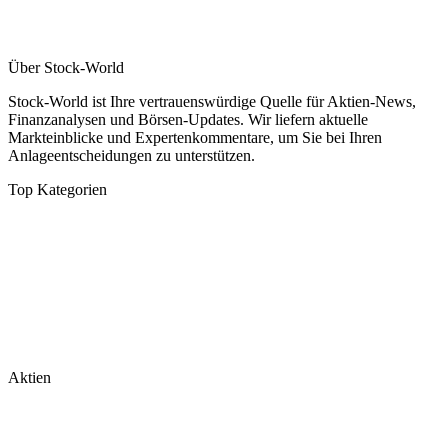
Über Stock-World
Stock-World ist Ihre vertrauenswürdige Quelle für Aktien-News,
Finanzanalysen und Börsen-Updates. Wir liefern aktuelle
Markteinblicke und Expertenkommentare, um Sie bei Ihren
Anlageentscheidungen zu unterstützen.
Top Kategorien
Analysen
DAX/MDAX
Kolumnen
Wirtschaft
Tech & Software
Turnaround
Aktien
Nvidia
Rheinmetall