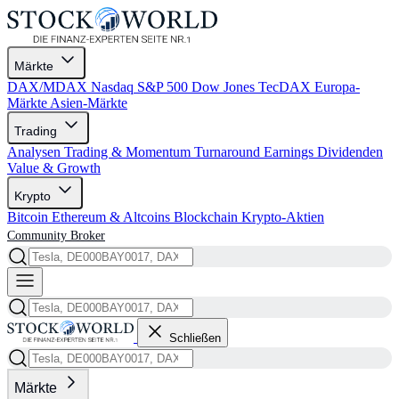
Märkte
DAX/MDAX
Nasdaq
S&P 500
Dow Jones
TecDAX
Europa-
Märkte
Asien-Märkte
Trading
Analysen
Trading & Momentum
Turnaround
Earnings
Dividenden
Value & Growth
Krypto
Bitcoin
Ethereum & Altcoins
Blockchain
Krypto-Aktien
Community
Broker
Schließen
Märkte