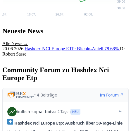
39,00
38,00
0.07.
18.07.
26.07.
02.08.
Neueste News
Alle News →
20.06.2026
Hashdex NCI Europe ETP: Bitcoin-Anteil 78,68%
Dr.
Robert Sasse
Community Forum zu Hashdex Nci
Europe Etp