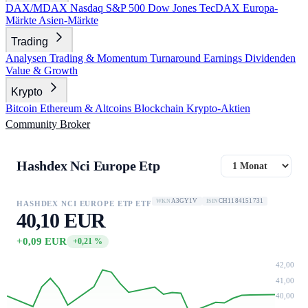
DAX/MDAX
Nasdaq
S&P 500
Dow Jones
TecDAX
Europa-
Märkte
Asien-Märkte
Trading
Analysen
Trading & Momentum
Turnaround
Earnings
Dividenden
Value & Growth
Krypto
Bitcoin
Ethereum & Altcoins
Blockchain
Krypto-Aktien
Community
Broker
Hashdex Nci Europe Etp
A3GY1V
CH1184151731
WKN
ISIN
HASHDEX NCI EUROPE ETP ETF
40,10 EUR
+0,09 EUR
+0,21 %
42,00
41,00
40,00