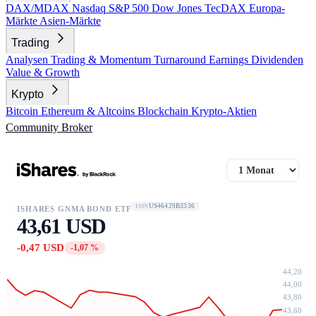
DAX/MDAX
Nasdaq
S&P 500
Dow Jones
TecDAX
Europa-
Märkte
Asien-Märkte
Trading
Analysen
Trading & Momentum
Turnaround
Earnings
Dividenden
Value & Growth
Krypto
Bitcoin
Ethereum & Altcoins
Blockchain
Krypto-Aktien
Community
Broker
US46429B3336
ISIN
ISHARES GNMA BOND ETF
43,61 USD
-0,47 USD
-1,07 %
44,20
44,00
43,80
43,60