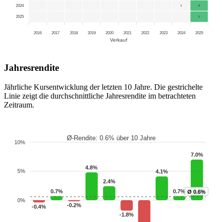
2024
1
4
2025
7
2016
2017
2018
2019
2020
2021
2022
2023
2024
2025
Verkauf
Jahresrendite
Jährliche Kursentwicklung der letzten 10 Jahre. Die gestrichelte
Linie zeigt die durchschnittliche Jahresrendite im betrachteten
Zeitraum.
Ø-Rendite: 0.6% über 10 Jahre
10%
7.0%
4.8%
5%
4.1%
2.4%
0.7%
0.7%
Ø 0.6%
0%
-0.2%
-0.4%
-1.8%