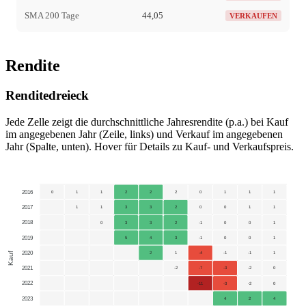
SMA 200 Tage
44,05
VERKAUFEN
Rendite
Renditedreieck
Jede Zelle zeigt die durchschnittliche Jahresrendite (p.a.) bei Kauf
im angegebenen Jahr (Zeile, links) und Verkauf im angegebenen
Jahr (Spalte, unten). Hover für Details zu Kauf- und Verkaufspreis.
2016
0
1
1
2
2
2
0
1
1
1
2017
1
1
3
3
2
0
0
1
1
2018
0
3
3
2
-1
0
0
1
2019
5
4
3
-1
0
0
1
2020
Kauf
2
1
-4
-1
-1
1
2021
-2
-7
-3
-2
0
2022
-11
-3
-2
0
2023
4
2
4