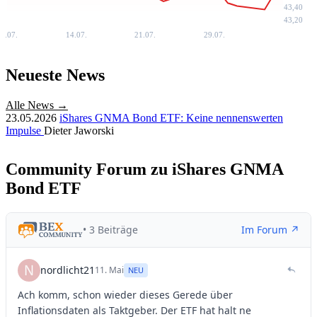
43,40
43,20
6.07.
14.07.
21.07.
29.07.
Neueste News
Alle News →
23.05.2026
iShares GNMA Bond ETF: Keine nennenswerten
Impulse
Dieter Jaworski
Community Forum zu iShares GNMA
Bond ETF