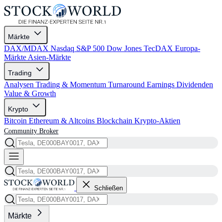
Märkte
DAX/MDAX
Nasdaq
S&P 500
Dow Jones
TecDAX
Europa-
Märkte
Asien-Märkte
Trading
Analysen
Trading & Momentum
Turnaround
Earnings
Dividenden
Value & Growth
Krypto
Bitcoin
Ethereum & Altcoins
Blockchain
Krypto-Aktien
Community
Broker
Schließen
Märkte