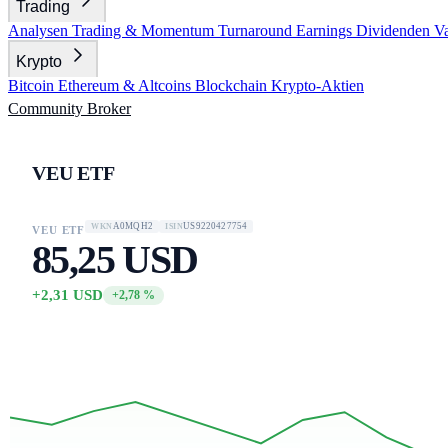
Trading
Analysen
Trading & Momentum
Turnaround
Earnings
Dividenden
V
Krypto
Bitcoin
Ethereum & Altcoins
Blockchain
Krypto-Aktien
Community
Broker
VEU ETF
A0MQH2
US9220427754
WKN
ISIN
VEU ETF
85,25 USD
+2,31 USD
+2,78 %