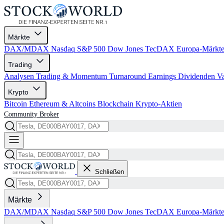
Märkte
DAX/MDAX
Nasdaq
S&P 500
Dow Jones
TecDAX
Europa-Märkt
Trading
Analysen
Trading & Momentum
Turnaround
Earnings
Dividenden
V
Krypto
Bitcoin
Ethereum & Altcoins
Blockchain
Krypto-Aktien
Community
Broker
Schließen
Märkte
DAX/MDAX
Nasdaq
S&P 500
Dow Jones
TecDAX
Europa-Märkt