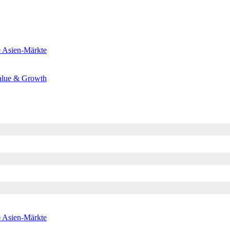
e
Asien-Märkte
alue & Growth
e
Asien-Märkte