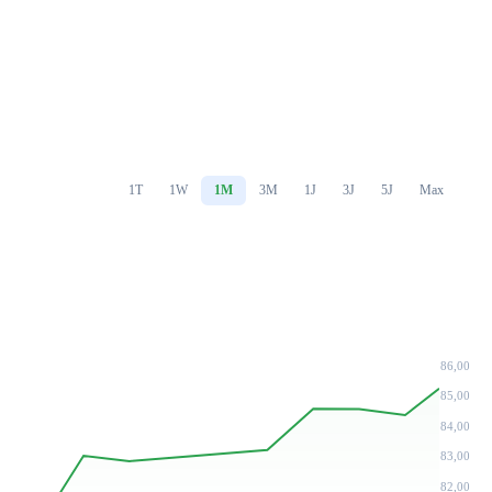
1T
1W
1M
3M
1J
3J
5J
Max
86,00
85,00
84,00
83,00
82,00