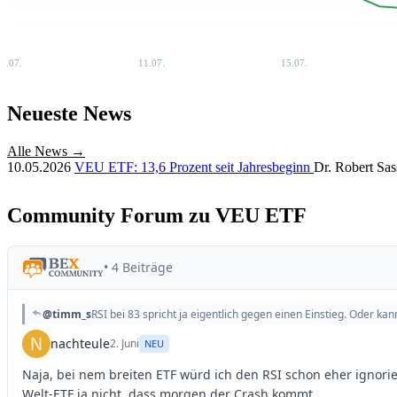
7.07.
11.07.
15.07.
Neueste News
Alle News →
10.05.2026
VEU ETF: 13,6 Prozent seit Jahresbeginn
Dr. Robert Sas
Community Forum zu VEU ETF