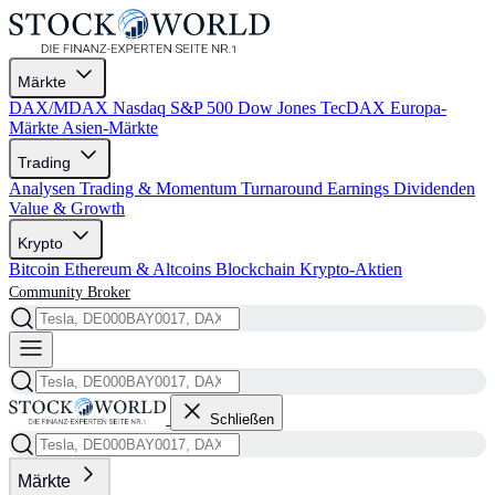
Märkte
DAX/MDAX
Nasdaq
S&P 500
Dow Jones
TecDAX
Europa-
Märkte
Asien-Märkte
Trading
Analysen
Trading & Momentum
Turnaround
Earnings
Dividenden
Value & Growth
Krypto
Bitcoin
Ethereum & Altcoins
Blockchain
Krypto-Aktien
Community
Broker
Schließen
Märkte