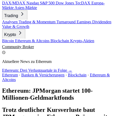
DAX/MDAX
Nasdaq
S&P 500
Dow Jones
TecDAX
Europa-
Märkte
Asien-Märkte
Trading
Analysen
Trading & Momentum
Turnaround
Earnings
Dividenden
Value & Growth
Krypto
Bitcoin
Ethereum & Altcoins
Blockchain
Krypto-Aktien
Community
Broker
Aktuellere News zu Ethereum
Ethereum: Drei Verlustquartale in Folge →
Ethereum
·
Banken & Versicherungen
·
Blockchain
·
Ethereum &
Altcoins
Ethereum: JPMorgan startet 100-
Millionen-Geldmarktfonds
Trotz deutlicher Kursverluste baut