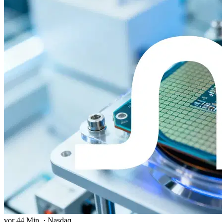
vor 44 Min.
·
Nasdaq