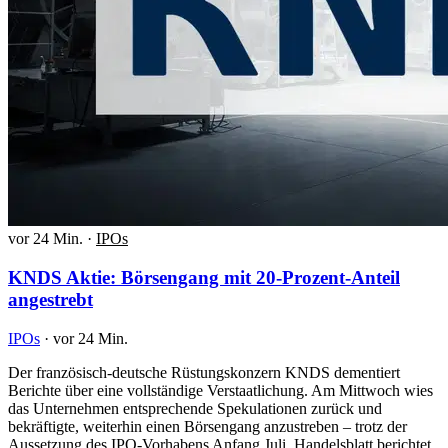
vor 24 Min.
·
IPOs
KNDS Aktie: Börsengang mit 20-Prozent-Anteil
angestrebt
IPOs
·
vor 24 Min.
Der französisch-deutsche Rüstungskonzern KNDS dementiert
Berichte über eine vollständige Verstaatlichung. Am Mittwoch wies
das Unternehmen entsprechende Spekulationen zurück und
bekräftigte, weiterhin einen Börsengang anzustreben – trotz der
Aussetzung des IPO-Vorhabens Anfang Juli. Handelsblatt berichtet