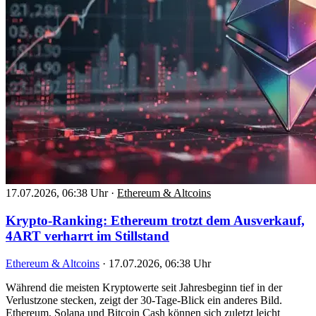
17.07.2026, 06:38 Uhr
·
Ethereum & Altcoins
Krypto-Ranking: Ethereum trotzt dem Ausverkauf,
4ART verharrt im Stillstand
Ethereum & Altcoins
·
17.07.2026, 06:38 Uhr
Während die meisten Kryptowerte seit Jahresbeginn tief in der
Verlustzone stecken, zeigt der 30-Tage-Blick ein anderes Bild.
Ethereum, Solana und Bitcoin Cash können sich zuletzt leicht