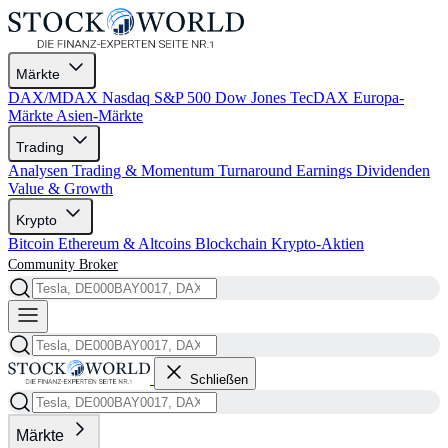
Märkte
DAX/MDAX
Nasdaq
S&P 500
Dow Jones
TecDAX
Europa-
Märkte
Asien-Märkte
Trading
Analysen
Trading & Momentum
Turnaround
Earnings
Dividenden
Value & Growth
Krypto
Bitcoin
Ethereum & Altcoins
Blockchain
Krypto-Aktien
Community
Broker
Schließen
Märkte