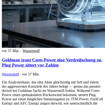
vor 37 Min.
·
Wasserstoff
Goldman traut Ceres Power eine Verdreifachung zu,
Plug Power zittert vor Zahlen
Wasserstoff
·
vor 37 Min.
Ein Analystenhaus, das eine Aktie gleichzeitig mit Sell und einem
der aggressivsten Kursziele des Jahres belegt — genau das passiert
derzeit bei Goldman Sachs im Wasserstoff-Sektor. Während Ceres
Power einen spektakulären Rückenwind bekommt, steuert Plug
Power auf einen möglichen Stimmungstest zu. ITM Power, FuelCell
Energy und AFC Energy zeigen derweil, wie unterschiedlich die