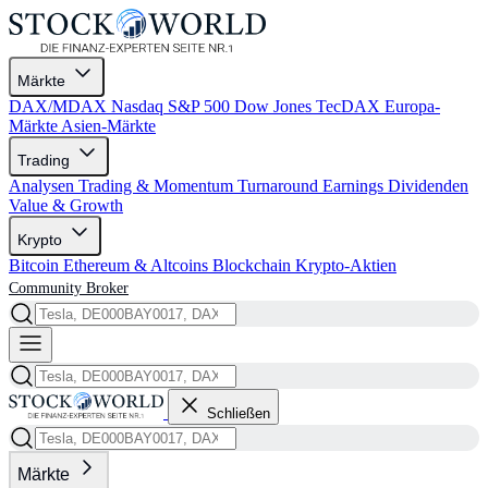
Märkte
DAX/MDAX
Nasdaq
S&P 500
Dow Jones
TecDAX
Europa-
Märkte
Asien-Märkte
Trading
Analysen
Trading & Momentum
Turnaround
Earnings
Dividenden
Value & Growth
Krypto
Bitcoin
Ethereum & Altcoins
Blockchain
Krypto-Aktien
Community
Broker
Schließen
Märkte