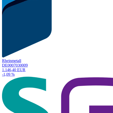
Rheinmetall
DE0007030009
1.146,40 EUR
-1,09 %