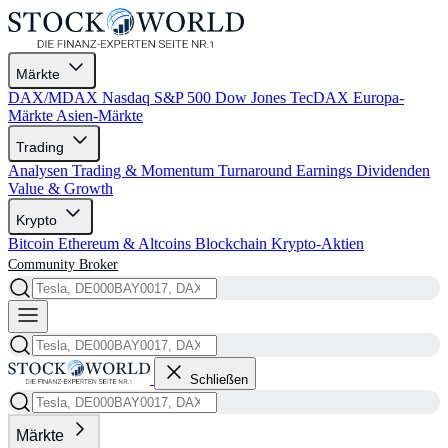
Märkte
DAX/MDAX
Nasdaq
S&P 500
Dow Jones
TecDAX
Europa-
Märkte
Asien-Märkte
Trading
Analysen
Trading & Momentum
Turnaround
Earnings
Dividenden
Value & Growth
Krypto
Bitcoin
Ethereum & Altcoins
Blockchain
Krypto-Aktien
Community
Broker
Schließen
Märkte